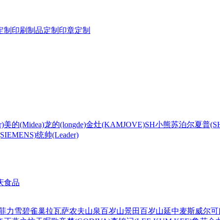
定制
印刷制品定制
印章定制
)
美的(Midea)
龙的(longde)
金灶(KAMJOVE)
SH
小熊
苏泊尔
夏普(S
IEMENS)
统帅(Leader)
庆食品
菲力
雪碧
雀巢
拉瓦萨
农夫山泉
百岁山
景田百岁山
延中
麦斯威尔
可