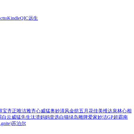
ctto
Kindle
QIC
远生
得宝
齐正
唯洁雅
齐心
威猛
奥妙
清风
金纺
五月花
佳美
维达
泉林
心相
霸
白云
威猛先生
汰渍
妈妈壹选
白猫
绿岛
雕牌
爱家
妙洁
GP超霸
南
ite)
苏泊尔