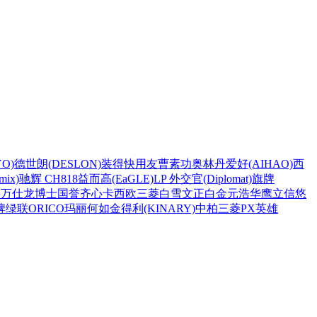
O)
德世朗(DESLON)
装得快
用友
曹素功
奥林丹
爱好(AIHAO)
西
ix)
驰辉 CH818
益而高(EaGLE)
LP 外交官(Diplomat)
旗牌
兴
万仕龙
博士
国誉
齐心
卡西欧
三菱
白雪
文正
白金
元浩
华鹰
立信
悠
牌
绿联
ORICO
玛丽
何如
金得利(KINARY)
中柏
三菱PX
英雄