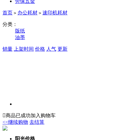
劳保五金
首页
办公耗材
速印机耗材
>
>
分类：
版纸
油墨
销量
上架时间
价格
人气
更新

商品已成功加入购物车
<<继续购物
去结算
阳光价格