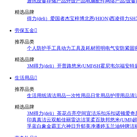
通讯设备
存储产品
外设产品
电脑配件
网络产品/设备
精选品牌
得力(deli）
爱国者
杰宝
梓博
北恩(HION)
西凌
得力
SH
劳保五金

推荐品类
个人防护
手工具
动力工具及耗材
照明
电气
安防
紧固
精选品牌
3M
得力(deli）
开普路
悠米(UMI)
SH
霍尼韦尔
福安特
生活用品

推荐品类
生活用纸
清洁用品
一次性用品
日常用品
护理用品
清
精选品牌
3M
得力(deli）
茶花
点亮空间
宜洁
乐扣乐扣
诺顿
爱奇
印
真真
洁云
双船
佳丽
雷达
洁芙柔
百肤邦
悠米(UMI)
孚
蓝白象
金霸王
六神
日升
郁美净
潘婷
玉兰油
钟牌
洁