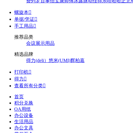
费列罗
百事
怡宝
康师傅
冰露
脉动
佳得乐
哇哈哈
正北
螺旋本

单据/凭证

手工用品

推荐品类
会议展示用品
精选品牌
得力(deli）
悠米(UMI)
辉柏嘉
打印机

得力

查看所有分类

首页
积分兑换
OA用纸
办公设备
生活用品
办公文具