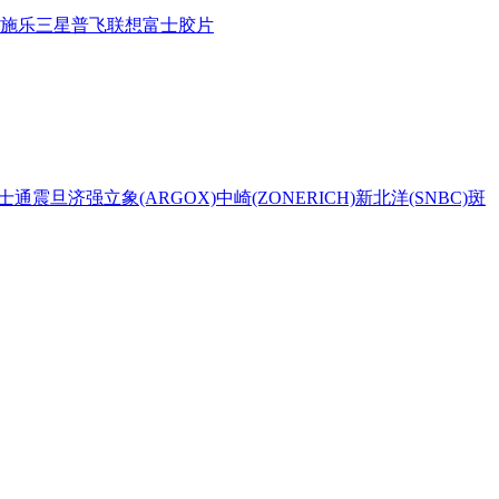
施乐
三星
普飞
联想
富士胶片
士通
震旦
济强
立象(ARGOX)
中崎(ZONERICH)
新北洋(SNBC)
斑