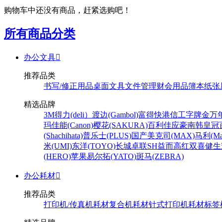
购物车中还没有商品，赶紧选购吧！
所有商品分类
办公文具

推荐品类
书写/修正用品
桌面文具
文件管理
财会用品
簿本纸张
精选品牌
3M
得力(deli）
渡边(Gambol)
富得快
港信
工字牌
金万
玛
佳能(Canon)
樱花(SAKURA)
百利佳
应豪
南韩皇冠
(Shachihata)
普乐士(PLUS)
国产
美克司(MAX)
马利(Mar
米(UMI)
东洋(TOYO)
长城
卓联
SH
益而高
红双喜
健生
(HERO)
苹果
易尔拓(YATO)
斑马(ZEBRA)
办公耗材

推荐品类
打印机/传真机耗材
复合机耗材
针式打印机耗材
标签