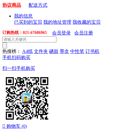
协议商品
配送方式
我的信息
已买到的宝贝
我的地址管理
我收藏的宝贝
订购热线：021-67686965
会员登录
会员注册
热搜榜：
A4纸
文件夹
硒鼓
墨盒
中性笔
订书机
手机扫码购买
扫一扫手机购买

购物车
(0)