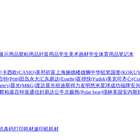
展示用品
胶粘用品
封装用品
学生美术画材
学生体育用品
笔记本
年
卡西欧(CASIO)
美邦祈富
上海
施德楼
雄狮
中华铅笔
国誉(KOKUY
百特(Pritt)
田岛
永大
汇东
易达(Esselte)
富得快(Fudek)
美克司
齐心(Com
ie's)
晨光(M&G)
渡边
晨光
祖迪斯
得力
友明
悠米
星球
成功
福牌
安
辉柏嘉
百特
派通
信封
易达
公牛
北极熊(Polar bear)
强林
美国安內斯
机条码打印耗材
速印机耗材