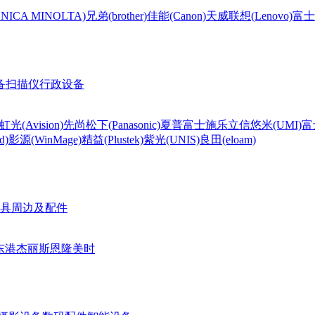
CA MINOLTA)
兄弟(brother)
佳能(Canon)
天威
联想(Lenovo)
富士
备
扫描仪
行政设备
虹光(Avision)
先尚
松下(Panasonic)
夏普
富士施乐
立信
悠米(UMI)
富
d)
影源(WinMage)
精益(Plustek)
紫光(UNIS)
良田(eloam)
具周边及配件
东港
杰丽斯
恩隆
美时