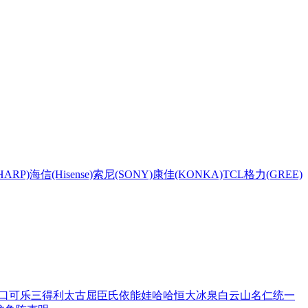
HARP)
海信(Hisense)
索尼(SONY)
康佳(KONKA)
TCL
格力(GREE)
口可乐
三得利
太古
屈臣氏
依能
娃哈哈
恒大冰泉
白云山
名仁
统一