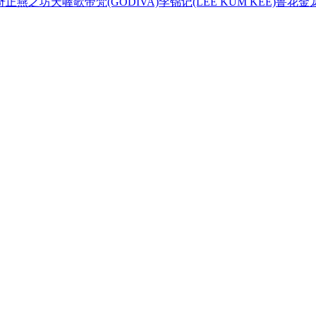
奇正
燕之坊
天喔
歌帝梵(GODIVA)
李锦记(LEE KUM KEE)
鲁花
金