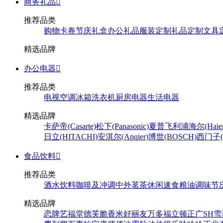
商务礼品

推荐品类
购物卡卷
节庆礼盒
办公礼品
服装定制
礼品定制
文具
精选品牌
办公电器

推荐品类
电视
空调
冰箱
洗衣机
厨房电器
生活电器
精选品牌
卡萨帝(Casarte)
松下(Panasonic)
夏普
飞利浦
海尔(Haier
日立(HITACHI)
安淇尔(Anqier)
博世(BOSCH)
西门子(S
食品饮料

推荐品类
酒水饮料
咖啡及冲调
中外茗茶
休闲速食
粮油调味
节
精选品牌
恋牌
艺福堂
德芙
脆香米
好丽友
万多福
立顿
正广
SH
雪