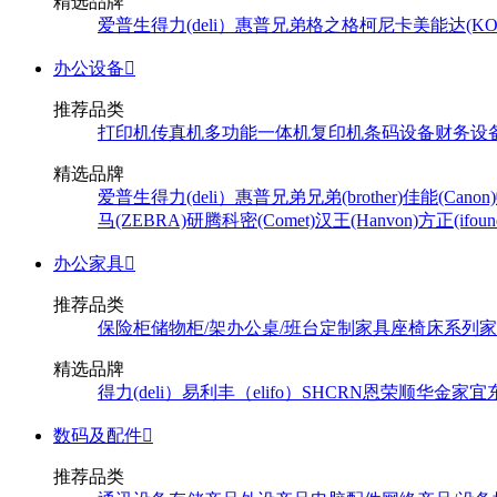
精选品牌
爱普生
得力(deli）
惠普
兄弟
格之格
柯尼卡美能达(KONI
办公设备

推荐品类
打印机
传真机
多功能一体机
复印机
条码设备
财务设
精选品牌
爱普生
得力(deli）
惠普
兄弟
兄弟(brother)
佳能(Canon)
马(ZEBRA)
研腾
科密(Comet)
汉王(Hanvon)
方正(ifoun
办公家具

推荐品类
保险柜
储物柜/架
办公桌/班台
定制家具
座椅
床系列
家
精选品牌
得力(deli）
易利丰（elifo）
SH
CRN
恩荣
顺华
金家宜
数码及配件

推荐品类