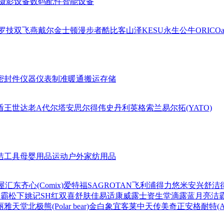
摄影设备
数码配件
智能设备
罗技
双飞燕
戴尔
金士顿
漫步者
酷比客
山泽
KESU
永生
公牛
ORICO
a
密封件
仪器仪表
制准暖通
搬运存储
盾王
世达
老A
代尔塔
安思尔
得伟
史丹利
英格索兰
易尔拓(YATO)
洁工具
母婴用品
运动户外
家纺用品
屋
汇东
齐心(Comix)
爱特福
SAGROTAN
飞利浦
得力
悠米
安兴
舒洁
超霸
松下
姚记
SH
红双喜
舒肤佳
易适康
威露士
资生堂
滴露
蓝月亮
洁
丽雅
天堂
北极熊(Polar bear)
金白象
宜客莱
中天
传美
奇正
安格耐特(Agn