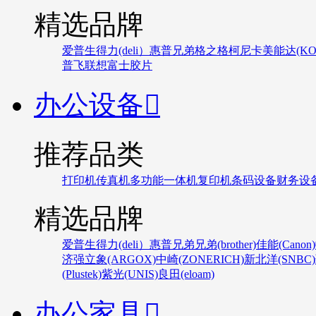
精选品牌
爱普生
得力(deli）
惠普
兄弟
格之格
柯尼卡美能达(KONI
普飞
联想
富士胶片
办公设备

推荐品类
打印机
传真机
多功能一体机
复印机
条码设备
财务设
精选品牌
爱普生
得力(deli）
惠普
兄弟
兄弟(brother)
佳能(Canon)
济强
立象(ARGOX)
中崎(ZONERICH)
新北洋(SNBC)
(Plustek)
紫光(UNIS)
良田(eloam)
办公家具
