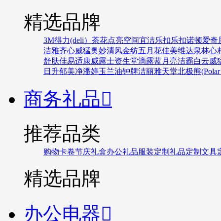
精选品牌
3M
得力(deli）
茶花
点亮空间
宜洁
乐扣乐扣
诺顿
爱奇
洁雅
齐心
威猛
奥妙
清风
金纺
五月花
佳美
维达
泉林
心
舒肤佳
易适康
威露士
资生堂
滴露
蓝月亮
洁霸
白云
威
日升
郁美净
潘婷
玉兰油
钟牌
洁丽雅
天堂
北极熊(Polar 
商务礼品

推荐品类
购物卡卷
节庆礼盒
办公礼品
服装定制
礼品定制
文具
精选品牌
办公电器
