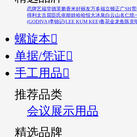
恋牌
艺福堂
德芙
脆香米
好丽友
万多福
立顿
正广
SH
雪
得利
太古
屈臣氏
依能
娃哈哈
恒大冰泉
白云山
名仁
统
(GODIVA)
李锦记(LEE KUM KEE)
鲁花
金龙鱼
陈克
螺旋本

单据/凭证

手工用品

推荐品类
会议展示用品
精选品牌