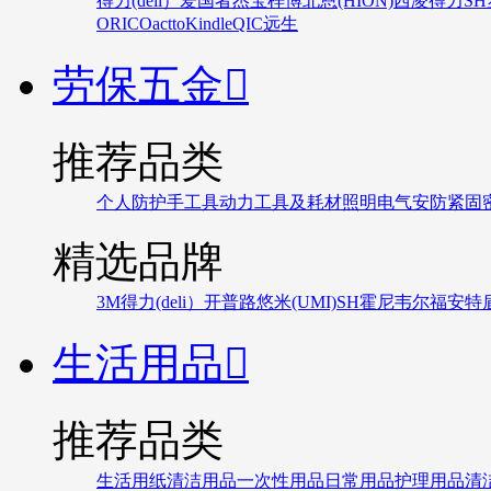
得力(deli）
爱国者
杰宝
梓博
北恩(HION)
西凌
得力
SH
ORICO
actto
Kindle
QIC
远生
劳保五金

推荐品类
个人防护
手工具
动力工具及耗材
照明
电气
安防
紧固
精选品牌
3M
得力(deli）
开普路
悠米(UMI)
SH
霍尼韦尔
福安特
生活用品

推荐品类
生活用纸
清洁用品
一次性用品
日常用品
护理用品
清