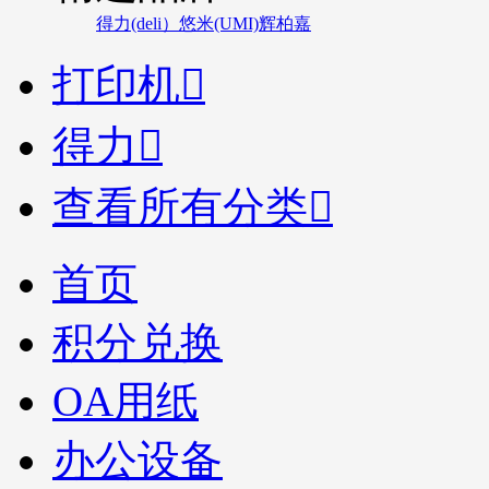
得力(deli）
悠米(UMI)
辉柏嘉
打印机

得力

查看所有分类

首页
积分兑换
OA用纸
办公设备