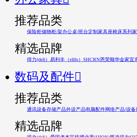
推荐品类
保险柜
储物柜/架
办公桌/班台
定制家具
座椅
床系列
家
精选品牌
得力(deli）
易利丰（elifo）
SH
CRN
恩荣
顺华
金家宜
数码及配件

推荐品类
通讯设备
存储产品
外设产品
电脑配件
网络产品/设备
精选品牌