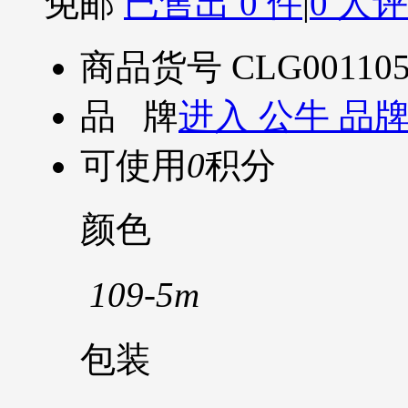
免邮
已售出 0 件
|
0 人
商品货号
CLG00110
品 牌
进入 公牛 品
可使用
0
积分
颜色
109-5m
包装