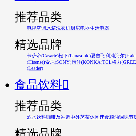
推荐品类
电视
空调
冰箱
洗衣机
厨房电器
生活电器
精选品牌
卡萨帝(Casarte)
松下(Panasonic)
夏普
飞利浦
海尔(Haier
(Hisense)
索尼(SONY)
康佳(KONKA)
TCL
格力(GREE
(Leader)
食品饮料

推荐品类
酒水饮料
咖啡及冲调
中外茗茶
休闲速食
粮油调味
节
精选品牌