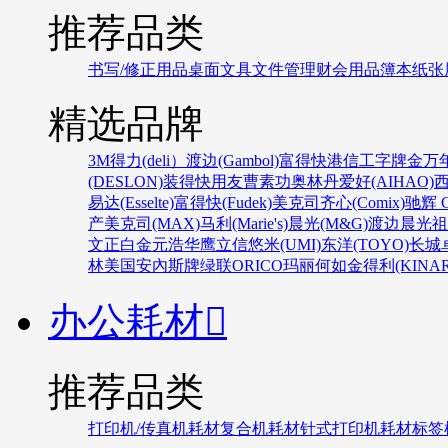
推荐品类
书写/修正用品
桌面文具
文件管理
财会用品
簿本纸张
精选品牌
3M
得力(deli）
渡边(Gambol)
富得快
港信
工字牌
金万
(DESLON)
装得快
用友
曹素功
奥林丹
爱好(AIHAO)
易达(Esselte)
富得快(Fudek)
美克司
齐心(Comix)
驰辉 C
产
美克司(MAX)
马利(Marie's)
晨光(M&G)
渡边
晨光
祖
文正
白金
元浩
华鹰
立信
悠米(UMI)
东洋(TOYO)
长城
林
美国安內斯牌
绿联
ORICO
玛丽
何如
金得利(KINAR
办公耗材

推荐品类
打印机/传真机耗材
复合机耗材
针式打印机耗材
标签