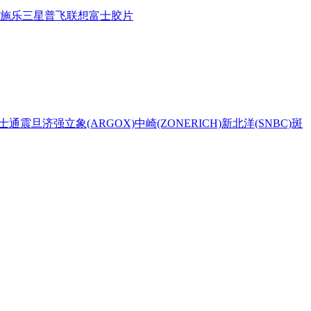
施乐
三星
普飞
联想
富士胶片
士通
震旦
济强
立象(ARGOX)
中崎(ZONERICH)
新北洋(SNBC)
斑