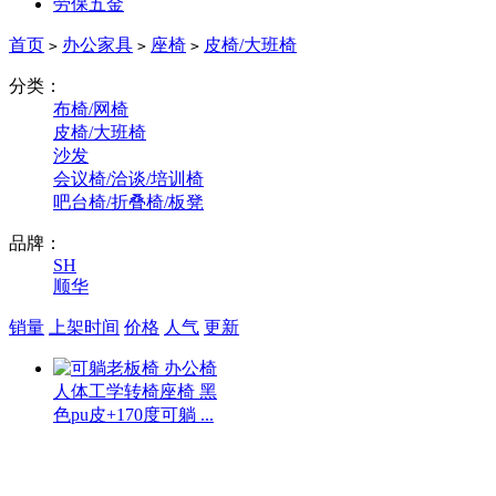
劳保五金
首页
办公家具
座椅
皮椅/大班椅
>
>
>
分类：
布椅/网椅
皮椅/大班椅
沙发
会议椅/洽谈/培训椅
吧台椅/折叠椅/板凳
品牌：
SH
顺华
销量
上架时间
价格
人气
更新