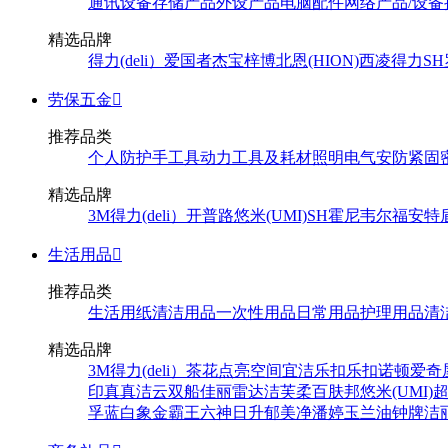
通讯设备
存储产品
外设产品
电脑配件
网络产品/设备
精选品牌
得力(deli）
爱国者
杰宝
梓博
北恩(HION)
西凌
得力
SH
劳保五金

推荐品类
个人防护
手工具
动力工具及耗材
照明
电气
安防
紧固
精选品牌
3M
得力(deli）
开普路
悠米(UMI)
SH
霍尼韦尔
福安特
生活用品

推荐品类
生活用纸
清洁用品
一次性用品
日常用品
护理用品
清
精选品牌
3M
得力(deli）
茶花
点亮空间
宜洁
乐扣乐扣
诺顿
爱奇
印
真真
洁云
双船
佳丽
雷达
洁芙柔
百肤邦
悠米(UMI)
孚
蓝白象
金霸王
六神
日升
郁美净
潘婷
玉兰油
钟牌
洁