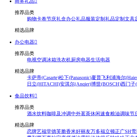
商务礼品

推荐品类
购物卡卷
节庆礼盒
办公礼品
服装定制
礼品定制
文具
精选品牌
办公电器

推荐品类
电视
空调
冰箱
洗衣机
厨房电器
生活电器
精选品牌
卡萨帝(Casarte)
松下(Panasonic)
夏普
飞利浦
海尔(Haier
日立(HITACHI)
安淇尔(Anqier)
博世(BOSCH)
西门子(S
食品饮料

推荐品类
酒水饮料
咖啡及冲调
中外茗茶
休闲速食
粮油调味
节
精选品牌
恋牌
艺福堂
德芙
脆香米
好丽友
万多福
立顿
正广
SH
雪