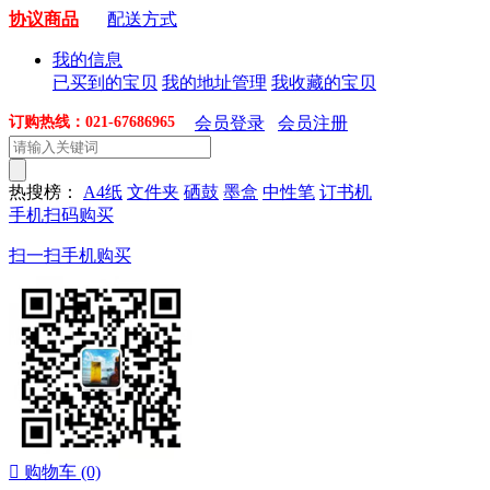
协议商品
配送方式
我的信息
已买到的宝贝
我的地址管理
我收藏的宝贝
订购热线：021-67686965
会员登录
会员注册
热搜榜：
A4纸
文件夹
硒鼓
墨盒
中性笔
订书机
手机扫码购买
扫一扫手机购买

购物车
(0)