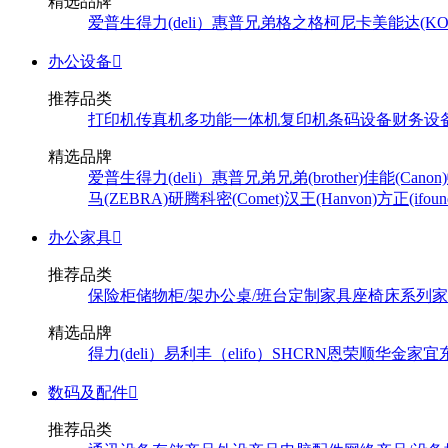
精选品牌
爱普生
得力(deli）
惠普
兄弟
格之格
柯尼卡美能达(KONI
办公设备

推荐品类
打印机
传真机
多功能一体机
复印机
条码设备
财务设
精选品牌
爱普生
得力(deli）
惠普
兄弟
兄弟(brother)
佳能(Canon)
马(ZEBRA)
研腾
科密(Comet)
汉王(Hanvon)
方正(ifoun
办公家具

推荐品类
保险柜
储物柜/架
办公桌/班台
定制家具
座椅
床系列
家
精选品牌
得力(deli）
易利丰（elifo）
SH
CRN
恩荣
顺华
金家宜
数码及配件

推荐品类