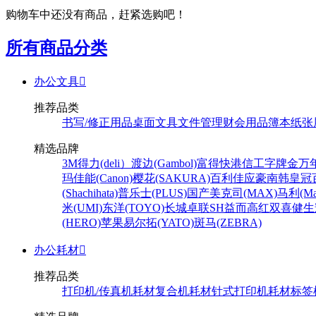
购物车中还没有商品，赶紧选购吧！
所有商品分类
办公文具

推荐品类
书写/修正用品
桌面文具
文件管理
财会用品
簿本纸张
精选品牌
3M
得力(deli）
渡边(Gambol)
富得快
港信
工字牌
金万
玛
佳能(Canon)
樱花(SAKURA)
百利佳
应豪
南韩皇冠
(Shachihata)
普乐士(PLUS)
国产
美克司(MAX)
马利(Mar
米(UMI)
东洋(TOYO)
长城
卓联
SH
益而高
红双喜
健生
(HERO)
苹果
易尔拓(YATO)
斑马(ZEBRA)
办公耗材

推荐品类
打印机/传真机耗材
复合机耗材
针式打印机耗材
标签