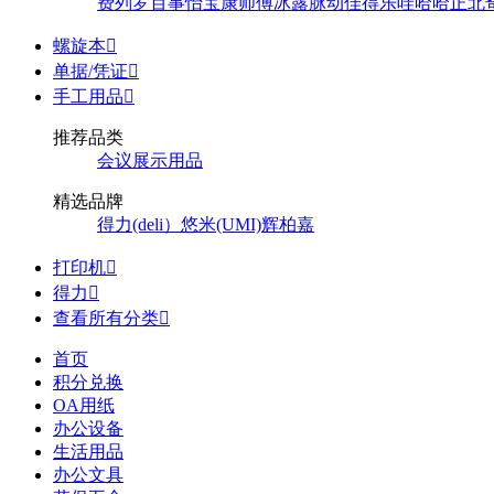
费列罗
百事
怡宝
康师傅
冰露
脉动
佳得乐
哇哈哈
正北
螺旋本

单据/凭证

手工用品

推荐品类
会议展示用品
精选品牌
得力(deli）
悠米(UMI)
辉柏嘉
打印机

得力

查看所有分类

首页
积分兑换
OA用纸
办公设备
生活用品
办公文具