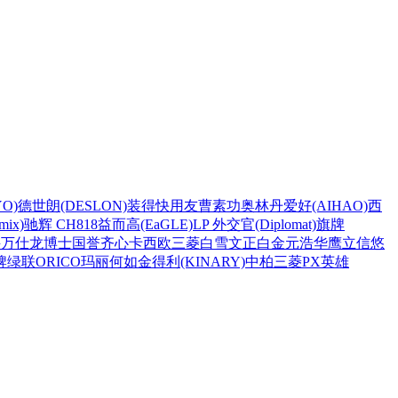
O)
德世朗(DESLON)
装得快
用友
曹素功
奥林丹
爱好(AIHAO)
西
ix)
驰辉 CH818
益而高(EaGLE)
LP 外交官(Diplomat)
旗牌
兴
万仕龙
博士
国誉
齐心
卡西欧
三菱
白雪
文正
白金
元浩
华鹰
立信
悠
牌
绿联
ORICO
玛丽
何如
金得利(KINARY)
中柏
三菱PX
英雄