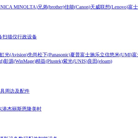
CA MINOLTA)
兄弟(brother)
佳能(Canon)
天威
联想(Lenovo)
富士
备
扫描仪
行政设备
虹光(Avision)
先尚
松下(Panasonic)
夏普
富士施乐
立信
悠米(UMI)
富
d)
影源(WinMage)
精益(Plustek)
紫光(UNIS)
良田(eloam)
具周边及配件
东港
杰丽斯
恩隆
美时