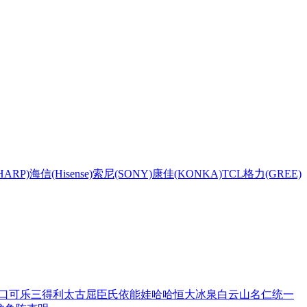
HARP)
海信(Hisense)
索尼(SONY)
康佳(KONKA)
TCL
格力(GREE)
口可乐
三得利
太古
屈臣氏
依能
娃哈哈
恒大冰泉
白云山
名仁
统一