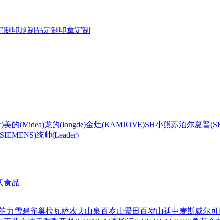
定制
印刷制品定制
印章定制
)
美的(Midea)
龙的(longde)
金灶(KAMJOVE)
SH
小熊
苏泊尔
夏普(S
IEMENS)
统帅(Leader)
庆食品
菲力
雪碧
雀巢
拉瓦萨
农夫山泉
百岁山
景田百岁山
延中
麦斯威尔
可