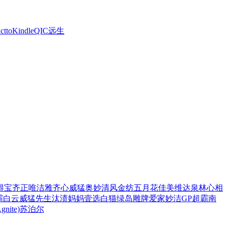
ctto
Kindle
QIC
远生
得宝
齐正
唯洁雅
齐心
威猛
奥妙
清风
金纺
五月花
佳美
维达
泉林
心相
霸
白云
威猛先生
汰渍
妈妈壹选
白猫
绿岛
雕牌
爱家
妙洁
GP超霸
南
ite)
苏泊尔