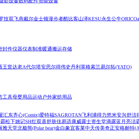
摄影设备
数码配件
智能设备
罗技
双飞燕
戴尔
金士顿
漫步者
酷比客
山泽
KESU
永生
公牛
ORICO
a
密封件
仪器仪表
制准暖通
搬运存储
盾王
世达
老A
代尔塔
安思尔
得伟
史丹利
英格索兰
易尔拓(YATO)
洁工具
母婴用品
运动户外
家纺用品
屋
汇东
齐心(Comix)
爱特福
SAGROTAN
飞利浦
得力
悠米
安兴
舒洁
超霸
松下
姚记
SH
红双喜
舒肤佳
易适康
威露士
资生堂
滴露
蓝月亮
洁
丽雅
天堂
北极熊(Polar bear)
金白象
宜客莱
中天
传美
奇正
安格耐特(Agn