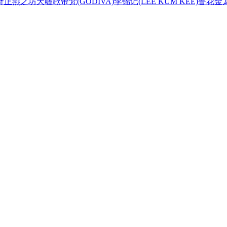
奇正
燕之坊
天喔
歌帝梵(GODIVA)
李锦记(LEE KUM KEE)
鲁花
金