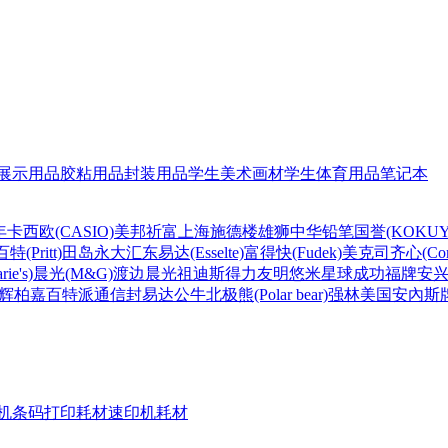
展示用品
胶粘用品
封装用品
学生美术画材
学生体育用品
笔记本
年
卡西欧(CASIO)
美邦祈富
上海
施德楼
雄狮
中华铅笔
国誉(KOKUY
百特(Pritt)
田岛
永大
汇东
易达(Esselte)
富得快(Fudek)
美克司
齐心(Com
ie's)
晨光(M&G)
渡边
晨光
祖迪斯
得力
友明
悠米
星球
成功
福牌
安
辉柏嘉
百特
派通
信封
易达
公牛
北极熊(Polar bear)
强林
美国安內斯
机条码打印耗材
速印机耗材