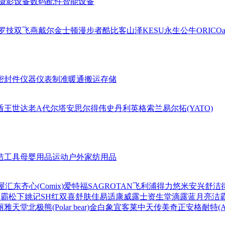
摄影设备
数码配件
智能设备
罗技
双飞燕
戴尔
金士顿
漫步者
酷比客
山泽
KESU
永生
公牛
ORICO
a
密封件
仪器仪表
制准暖通
搬运存储
盾王
世达
老A
代尔塔
安思尔
得伟
史丹利
英格索兰
易尔拓(YATO)
洁工具
母婴用品
运动户外
家纺用品
屋
汇东
齐心(Comix)
爱特福
SAGROTAN
飞利浦
得力
悠米
安兴
舒洁
超霸
松下
姚记
SH
红双喜
舒肤佳
易适康
威露士
资生堂
滴露
蓝月亮
洁
丽雅
天堂
北极熊(Polar bear)
金白象
宜客莱
中天
传美
奇正
安格耐特(Agn