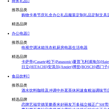
商务礼品

推荐品类
购物卡卷
节庆礼盒
办公礼品
服装定制
礼品定制
文具
精选品牌
办公电器

推荐品类
电视
空调
冰箱
洗衣机
厨房电器
生活电器
精选品牌
卡萨帝(Casarte)
松下(Panasonic)
夏普
飞利浦
海尔(Haier
日立(HITACHI)
安淇尔(Anqier)
博世(BOSCH)
西门子(S
食品饮料

推荐品类
酒水饮料
咖啡及冲调
中外茗茶
休闲速食
粮油调味
节
精选品牌
恋牌
艺福堂
德芙
脆香米
好丽友
万多福
立顿
正广
SH
雪