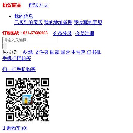
协议商品
配送方式
我的信息
已买到的宝贝
我的地址管理
我收藏的宝贝
订购热线：021-67686965
会员登录
会员注册
热搜榜：
A4纸
文件夹
硒鼓
墨盒
中性笔
订书机
手机扫码购买
扫一扫手机购买

购物车
(0)