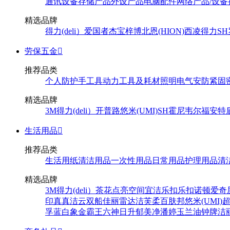
通讯设备
存储产品
外设产品
电脑配件
网络产品/设备
精选品牌
得力(deli）
爱国者
杰宝
梓博
北恩(HION)
西凌
得力
SH
劳保五金

推荐品类
个人防护
手工具
动力工具及耗材
照明
电气
安防
紧固
精选品牌
3M
得力(deli）
开普路
悠米(UMI)
SH
霍尼韦尔
福安特
生活用品

推荐品类
生活用纸
清洁用品
一次性用品
日常用品
护理用品
清
精选品牌
3M
得力(deli）
茶花
点亮空间
宜洁
乐扣乐扣
诺顿
爱奇
印
真真
洁云
双船
佳丽
雷达
洁芙柔
百肤邦
悠米(UMI)
孚
蓝白象
金霸王
六神
日升
郁美净
潘婷
玉兰油
钟牌
洁