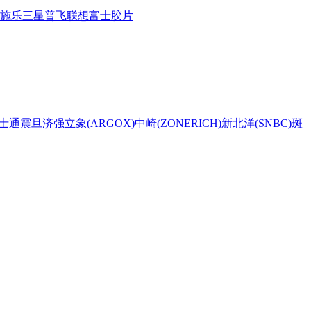
施乐
三星
普飞
联想
富士胶片
士通
震旦
济强
立象(ARGOX)
中崎(ZONERICH)
新北洋(SNBC)
斑