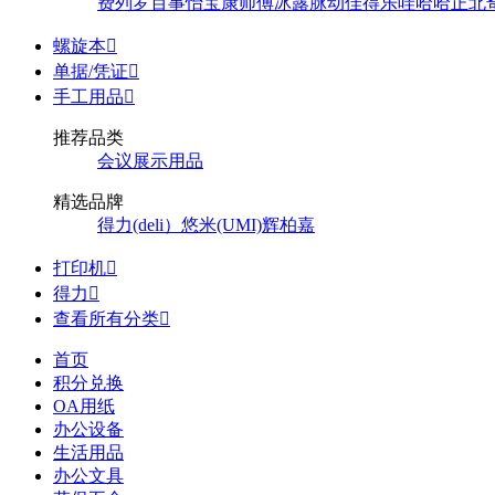
费列罗
百事
怡宝
康师傅
冰露
脉动
佳得乐
哇哈哈
正北
螺旋本

单据/凭证

手工用品

推荐品类
会议展示用品
精选品牌
得力(deli）
悠米(UMI)
辉柏嘉
打印机

得力

查看所有分类

首页
积分兑换
OA用纸
办公设备
生活用品
办公文具