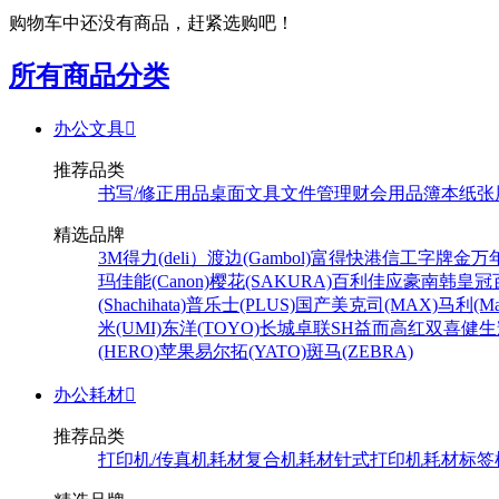
购物车中还没有商品，赶紧选购吧！
所有商品分类
办公文具

推荐品类
书写/修正用品
桌面文具
文件管理
财会用品
簿本纸张
精选品牌
3M
得力(deli）
渡边(Gambol)
富得快
港信
工字牌
金万
玛
佳能(Canon)
樱花(SAKURA)
百利佳
应豪
南韩皇冠
(Shachihata)
普乐士(PLUS)
国产
美克司(MAX)
马利(Mar
米(UMI)
东洋(TOYO)
长城
卓联
SH
益而高
红双喜
健生
(HERO)
苹果
易尔拓(YATO)
斑马(ZEBRA)
办公耗材

推荐品类
打印机/传真机耗材
复合机耗材
针式打印机耗材
标签