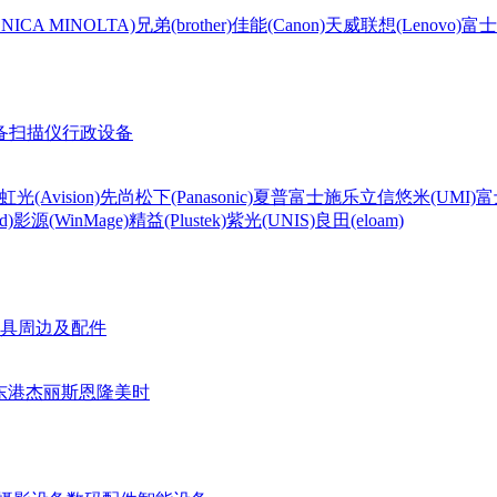
CA MINOLTA)
兄弟(brother)
佳能(Canon)
天威
联想(Lenovo)
富士
备
扫描仪
行政设备
虹光(Avision)
先尚
松下(Panasonic)
夏普
富士施乐
立信
悠米(UMI)
富
d)
影源(WinMage)
精益(Plustek)
紫光(UNIS)
良田(eloam)
具周边及配件
东港
杰丽斯
恩隆
美时