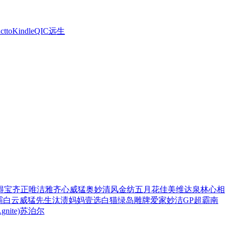
ctto
Kindle
QIC
远生
得宝
齐正
唯洁雅
齐心
威猛
奥妙
清风
金纺
五月花
佳美
维达
泉林
心相
霸
白云
威猛先生
汰渍
妈妈壹选
白猫
绿岛
雕牌
爱家
妙洁
GP超霸
南
ite)
苏泊尔