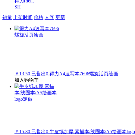
得力(deli）
SH
销量
上架时间
价格
人气
更新
￥13.50
已售出
0
得力A4速写本7696螺旋活页绘画
加入购物车
￥15.80
已售出
0
牛皮纸加厚 素描本/线圈本/A5绘画本log