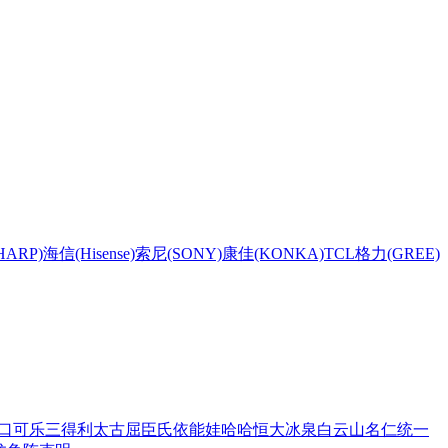
HARP)
海信(Hisense)
索尼(SONY)
康佳(KONKA)
TCL
格力(GREE)
口可乐
三得利
太古
屈臣氏
依能
娃哈哈
恒大冰泉
白云山
名仁
统一