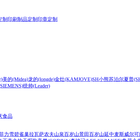
定制
印刷制品定制
印章定制
)
美的(Midea)
龙的(longde)
金灶(KAMJOVE)
SH
小熊
苏泊尔
夏普(S
IEMENS)
统帅(Leader)
庆食品
菲力
雪碧
雀巢
拉瓦萨
农夫山泉
百岁山
景田百岁山
延中
麦斯威尔
可