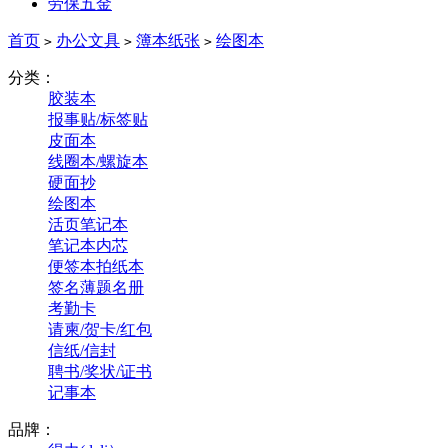
劳保五金
首页
办公文具
簿本纸张
绘图本
>
>
>
分类：
胶装本
报事贴/标签贴
皮面本
线圈本/螺旋本
硬面抄
绘图本
活页笔记本
笔记本内芯
便签本拍纸本
签名薄题名册
考勤卡
请柬/贺卡/红包
信纸/信封
聘书/奖状/证书
记事本
品牌：