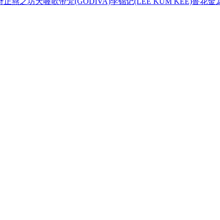
奇正
燕之坊
天喔
歌帝梵(GODIVA)
李锦记(LEE KUM KEE)
鲁花
金