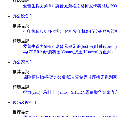
精选品牌
爱普生
得力(deli）
惠普
兄弟
格之格
柯尼卡美能达(KONI
办公设备

推荐品类
打印机
传真机
多功能一体机
复印机
条码设备
财务设
精选品牌
爱普生
得力(deli）
惠普
兄弟
兄弟(brother)
佳能(Canon)
马(ZEBRA)
研腾
科密(Comet)
汉王(Hanvon)
方正(ifoun
办公家具

推荐品类
保险柜
储物柜/架
办公桌/班台
定制家具
座椅
床系列
家
精选品牌
得力(deli）
易利丰（elifo）
SH
CRN
恩荣
顺华
金家宜
数码及配件

推荐品类