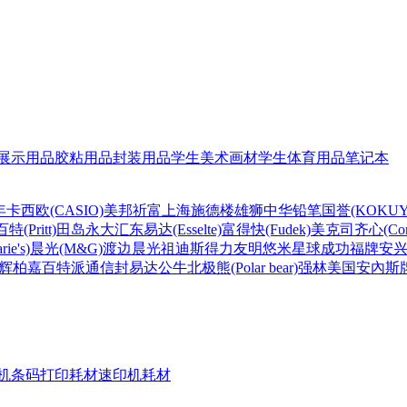
展示用品
胶粘用品
封装用品
学生美术画材
学生体育用品
笔记本
年
卡西欧(CASIO)
美邦祈富
上海
施德楼
雄狮
中华铅笔
国誉(KOKUY
百特(Pritt)
田岛
永大
汇东
易达(Esselte)
富得快(Fudek)
美克司
齐心(Com
ie's)
晨光(M&G)
渡边
晨光
祖迪斯
得力
友明
悠米
星球
成功
福牌
安
辉柏嘉
百特
派通
信封
易达
公牛
北极熊(Polar bear)
强林
美国安內斯
机条码打印耗材
速印机耗材