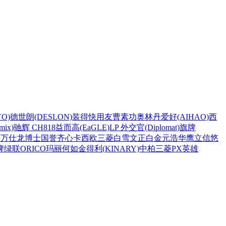
O)
德世朗(DESLON)
装得快
用友
曹素功
奥林丹
爱好(AIHAO)
西
ix)
驰辉 CH818
益而高(EaGLE)
LP 外交官(Diplomat)
旗牌
兴
万仕龙
博士
国誉
齐心
卡西欧
三菱
白雪
文正
白金
元浩
华鹰
立信
悠
牌
绿联
ORICO
玛丽
何如
金得利(KINARY)
中柏
三菱PX
英雄