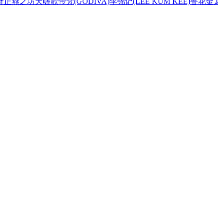
奇正
燕之坊
天喔
歌帝梵(GODIVA)
李锦记(LEE KUM KEE)
鲁花
金