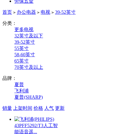
劳保五金
首页
办公电器
电视
39-52英寸
>
>
>
分类：
更多电视
32英寸及以下
39-52英寸
55英寸
58-60英寸
65英寸
70英寸及以上
品牌：
夏普
飞利浦
夏普(SHARP)
销量
上架时间
价格
人气
更新