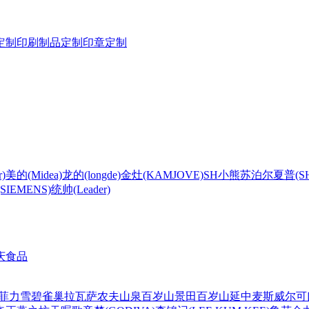
定制
印刷制品定制
印章定制
)
美的(Midea)
龙的(longde)
金灶(KAMJOVE)
SH
小熊
苏泊尔
夏普(S
IEMENS)
统帅(Leader)
庆食品
菲力
雪碧
雀巢
拉瓦萨
农夫山泉
百岁山
景田百岁山
延中
麦斯威尔
可