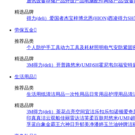
通讯设备
存储产品
外设产品
电脑配件
网络产品/设备
精选品牌
得力(deli）
爱国者
杰宝
梓博
北恩(HION)
西凌
得力
SH
劳保五金

推荐品类
个人防护
手工具
动力工具及耗材
照明
电气
安防
紧固
精选品牌
3M
得力(deli）
开普路
悠米(UMI)
SH
霍尼韦尔
福安特
生活用品

推荐品类
生活用纸
清洁用品
一次性用品
日常用品
护理用品
清
精选品牌
3M
得力(deli）
茶花
点亮空间
宜洁
乐扣乐扣
诺顿
爱奇
印
真真
洁云
双船
佳丽
雷达
洁芙柔
百肤邦
悠米(UMI)
孚
蓝白象
金霸王
六神
日升
郁美净
潘婷
玉兰油
钟牌
洁