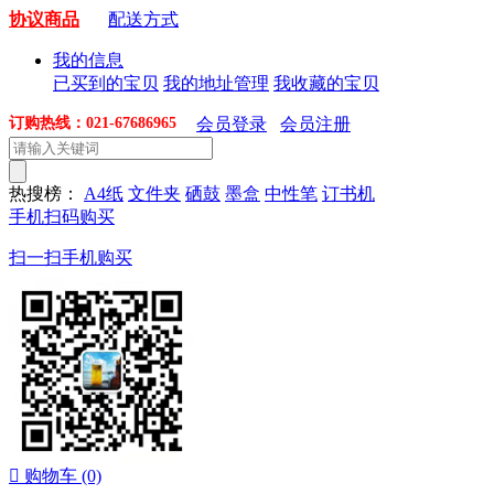
协议商品
配送方式
我的信息
已买到的宝贝
我的地址管理
我收藏的宝贝
订购热线：021-67686965
会员登录
会员注册
热搜榜：
A4纸
文件夹
硒鼓
墨盒
中性笔
订书机
手机扫码购买
扫一扫手机购买

购物车
(0)