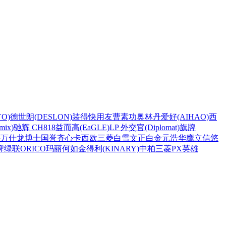
O)
德世朗(DESLON)
装得快
用友
曹素功
奥林丹
爱好(AIHAO)
西
ix)
驰辉 CH818
益而高(EaGLE)
LP 外交官(Diplomat)
旗牌
兴
万仕龙
博士
国誉
齐心
卡西欧
三菱
白雪
文正
白金
元浩
华鹰
立信
悠
牌
绿联
ORICO
玛丽
何如
金得利(KINARY)
中柏
三菱PX
英雄