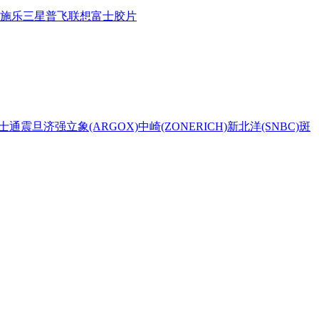
施乐
三星
普飞
联想
富士胶片
士通
震旦
济强
立象(ARGOX)
中崎(ZONERICH)
新北洋(SNBC)
斑