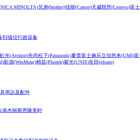
CA MINOLTA)
兄弟(brother)
佳能(Canon)
天威
联想(Lenovo)
富士
备
扫描仪
行政设备
虹光(Avision)
先尚
松下(Panasonic)
夏普
富士施乐
立信
悠米(UMI)
富
d)
影源(WinMage)
精益(Plustek)
紫光(UNIS)
良田(eloam)
具周边及配件
东港
杰丽斯
恩隆
美时