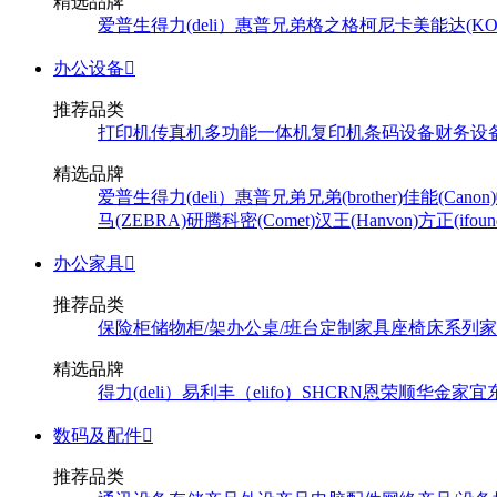
精选品牌
爱普生
得力(deli）
惠普
兄弟
格之格
柯尼卡美能达(KONI
办公设备

推荐品类
打印机
传真机
多功能一体机
复印机
条码设备
财务设
精选品牌
爱普生
得力(deli）
惠普
兄弟
兄弟(brother)
佳能(Canon)
马(ZEBRA)
研腾
科密(Comet)
汉王(Hanvon)
方正(ifoun
办公家具

推荐品类
保险柜
储物柜/架
办公桌/班台
定制家具
座椅
床系列
家
精选品牌
得力(deli）
易利丰（elifo）
SH
CRN
恩荣
顺华
金家宜
数码及配件

推荐品类