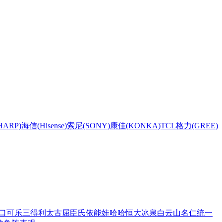
HARP)
海信(Hisense)
索尼(SONY)
康佳(KONKA)
TCL
格力(GREE)
口可乐
三得利
太古
屈臣氏
依能
娃哈哈
恒大冰泉
白云山
名仁
统一