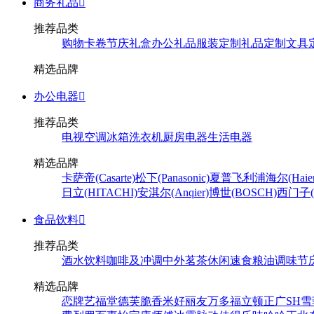
商务礼品

推荐品类
购物卡卷
节庆礼盒
办公礼品
服装定制
礼品定制
文具
精选品牌
办公电器

推荐品类
电视
空调
冰箱
洗衣机
厨房电器
生活电器
精选品牌
卡萨帝(Casarte)
松下(Panasonic)
夏普
飞利浦
海尔(Haier
日立(HITACHI)
安淇尔(Anqier)
博世(BOSCH)
西门子(S
食品饮料

推荐品类
酒水饮料
咖啡及冲调
中外茗茶
休闲速食
粮油调味
节
精选品牌
恋牌
艺福堂
德芙
脆香米
好丽友
万多福
立顿
正广
SH
雪