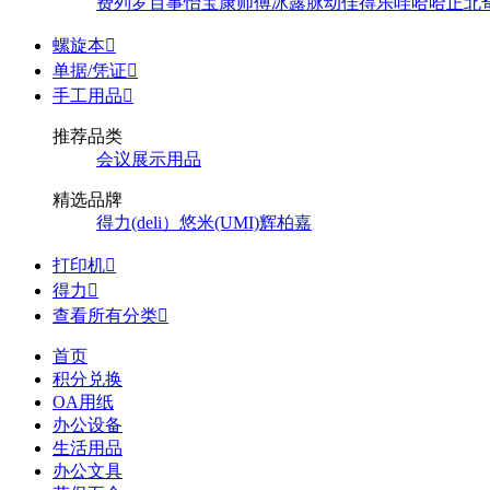
费列罗
百事
怡宝
康师傅
冰露
脉动
佳得乐
哇哈哈
正北
螺旋本

单据/凭证

手工用品

推荐品类
会议展示用品
精选品牌
得力(deli）
悠米(UMI)
辉柏嘉
打印机

得力

查看所有分类

首页
积分兑换
OA用纸
办公设备
生活用品
办公文具