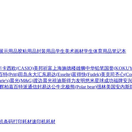
展示用品
胶粘用品
封装用品
学生美术画材
学生体育用品
笔记本
年
卡西欧(CASIO)
美邦祈富
上海
施德楼
雄狮
中华铅笔
国誉(KOKUY
百特(Pritt)
田岛
永大
汇东
易达(Esselte)
富得快(Fudek)
美克司
齐心(Com
ie's)
晨光(M&G)
渡边
晨光
祖迪斯
得力
友明
悠米
星球
成功
福牌
安
辉柏嘉
百特
派通
信封
易达
公牛
北极熊(Polar bear)
强林
美国安內斯
机条码打印耗材
速印机耗材