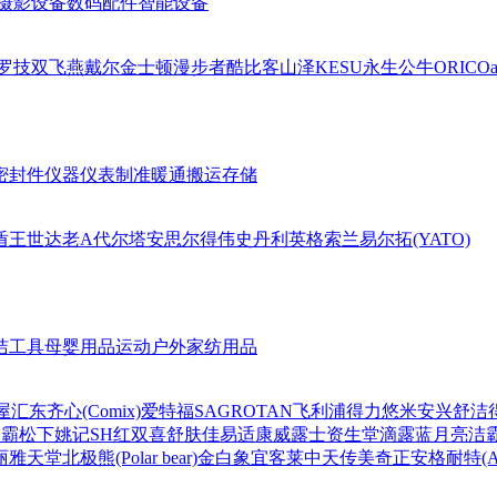
摄影设备
数码配件
智能设备
罗技
双飞燕
戴尔
金士顿
漫步者
酷比客
山泽
KESU
永生
公牛
ORICO
a
密封件
仪器仪表
制准暖通
搬运存储
盾王
世达
老A
代尔塔
安思尔
得伟
史丹利
英格索兰
易尔拓(YATO)
洁工具
母婴用品
运动户外
家纺用品
屋
汇东
齐心(Comix)
爱特福
SAGROTAN
飞利浦
得力
悠米
安兴
舒洁
超霸
松下
姚记
SH
红双喜
舒肤佳
易适康
威露士
资生堂
滴露
蓝月亮
洁
丽雅
天堂
北极熊(Polar bear)
金白象
宜客莱
中天
传美
奇正
安格耐特(Agn