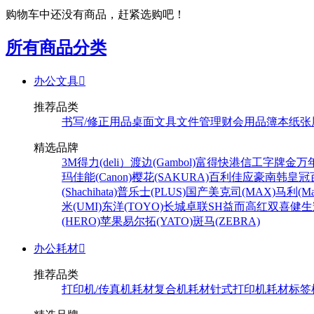
购物车中还没有商品，赶紧选购吧！
所有商品分类
办公文具

推荐品类
书写/修正用品
桌面文具
文件管理
财会用品
簿本纸张
精选品牌
3M
得力(deli）
渡边(Gambol)
富得快
港信
工字牌
金万
玛
佳能(Canon)
樱花(SAKURA)
百利佳
应豪
南韩皇冠
(Shachihata)
普乐士(PLUS)
国产
美克司(MAX)
马利(Mar
米(UMI)
东洋(TOYO)
长城
卓联
SH
益而高
红双喜
健生
(HERO)
苹果
易尔拓(YATO)
斑马(ZEBRA)
办公耗材

推荐品类
打印机/传真机耗材
复合机耗材
针式打印机耗材
标签