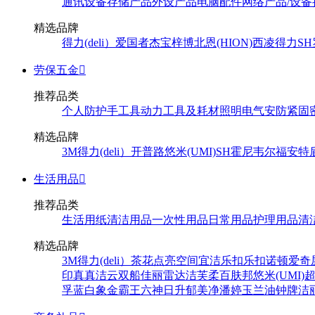
通讯设备
存储产品
外设产品
电脑配件
网络产品/设备
精选品牌
得力(deli）
爱国者
杰宝
梓博
北恩(HION)
西凌
得力
SH
劳保五金

推荐品类
个人防护
手工具
动力工具及耗材
照明
电气
安防
紧固
精选品牌
3M
得力(deli）
开普路
悠米(UMI)
SH
霍尼韦尔
福安特
生活用品

推荐品类
生活用纸
清洁用品
一次性用品
日常用品
护理用品
清
精选品牌
3M
得力(deli）
茶花
点亮空间
宜洁
乐扣乐扣
诺顿
爱奇
印
真真
洁云
双船
佳丽
雷达
洁芙柔
百肤邦
悠米(UMI)
孚
蓝白象
金霸王
六神
日升
郁美净
潘婷
玉兰油
钟牌
洁