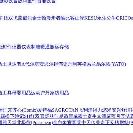
摄影设备
数码配件
智能设备
罗技
双飞燕
戴尔
金士顿
漫步者
酷比客
山泽
KESU
永生
公牛
ORICO
a
密封件
仪器仪表
制准暖通
搬运存储
盾王
世达
老A
代尔塔
安思尔
得伟
史丹利
英格索兰
易尔拓(YATO)
洁工具
母婴用品
运动户外
家纺用品
屋
汇东
齐心(Comix)
爱特福
SAGROTAN
飞利浦
得力
悠米
安兴
舒洁
超霸
松下
姚记
SH
红双喜
舒肤佳
易适康
威露士
资生堂
滴露
蓝月亮
洁
丽雅
天堂
北极熊(Polar bear)
金白象
宜客莱
中天
传美
奇正
安格耐特(Agn