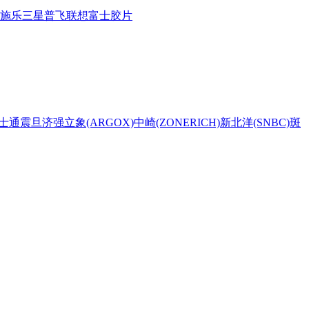
施乐
三星
普飞
联想
富士胶片
士通
震旦
济强
立象(ARGOX)
中崎(ZONERICH)
新北洋(SNBC)
斑