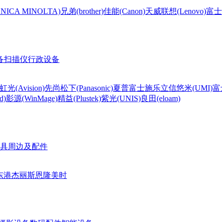
CA MINOLTA)
兄弟(brother)
佳能(Canon)
天威
联想(Lenovo)
富士
备
扫描仪
行政设备
虹光(Avision)
先尚
松下(Panasonic)
夏普
富士施乐
立信
悠米(UMI)
富
d)
影源(WinMage)
精益(Plustek)
紫光(UNIS)
良田(eloam)
具周边及配件
东港
杰丽斯
恩隆
美时