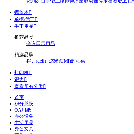
费列罗
百事
怡宝
康师傅
冰露
脉动
佳得乐
哇哈哈
正北
螺旋本

单据/凭证

手工用品

推荐品类
会议展示用品
精选品牌
得力(deli）
悠米(UMI)
辉柏嘉
打印机

得力

查看所有分类

首页
积分兑换
OA用纸
办公设备
生活用品
办公文具