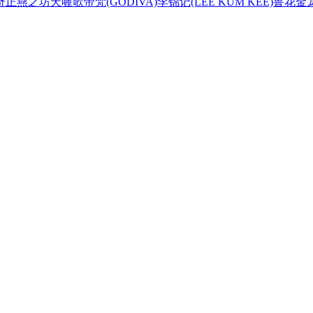
奇正
燕之坊
天喔
歌帝梵(GODIVA)
李锦记(LEE KUM KEE)
鲁花
金