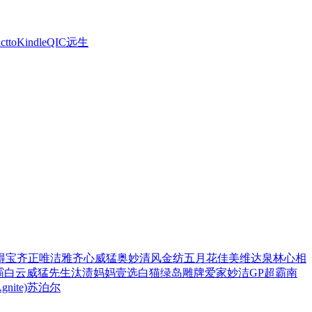
ctto
Kindle
QIC
远生
得宝
齐正
唯洁雅
齐心
威猛
奥妙
清风
金纺
五月花
佳美
维达
泉林
心相
霸
白云
威猛先生
汰渍
妈妈壹选
白猫
绿岛
雕牌
爱家
妙洁
GP超霸
南
ite)
苏泊尔