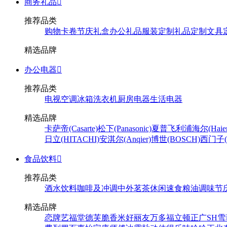
商务礼品

推荐品类
购物卡卷
节庆礼盒
办公礼品
服装定制
礼品定制
文具
精选品牌
办公电器

推荐品类
电视
空调
冰箱
洗衣机
厨房电器
生活电器
精选品牌
卡萨帝(Casarte)
松下(Panasonic)
夏普
飞利浦
海尔(Haier
日立(HITACHI)
安淇尔(Anqier)
博世(BOSCH)
西门子(S
食品饮料

推荐品类
酒水饮料
咖啡及冲调
中外茗茶
休闲速食
粮油调味
节
精选品牌
恋牌
艺福堂
德芙
脆香米
好丽友
万多福
立顿
正广
SH
雪