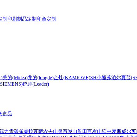
定制
印刷制品定制
印章定制
)
美的(Midea)
龙的(longde)
金灶(KAMJOVE)
SH
小熊
苏泊尔
夏普(S
IEMENS)
统帅(Leader)
庆食品
菲力
雪碧
雀巢
拉瓦萨
农夫山泉
百岁山
景田百岁山
延中
麦斯威尔
可