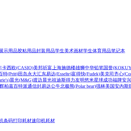
展示用品
胶粘用品
封装用品
学生美术画材
学生体育用品
笔记本
年
卡西欧(CASIO)
美邦祈富
上海
施德楼
雄狮
中华铅笔
国誉(KOKUY
百特(Pritt)
田岛
永大
汇东
易达(Esselte)
富得快(Fudek)
美克司
齐心(Com
ie's)
晨光(M&G)
渡边
晨光
祖迪斯
得力
友明
悠米
星球
成功
福牌
安
辉柏嘉
百特
派通
信封
易达
公牛
北极熊(Polar bear)
强林
美国安內斯
机条码打印耗材
速印机耗材