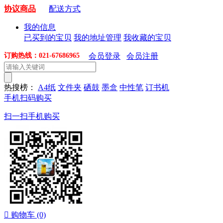
协议商品
配送方式
我的信息
已买到的宝贝
我的地址管理
我收藏的宝贝
订购热线：021-67686965
会员登录
会员注册
热搜榜：
A4纸
文件夹
硒鼓
墨盒
中性笔
订书机
手机扫码购买
扫一扫手机购买

购物车
(0)