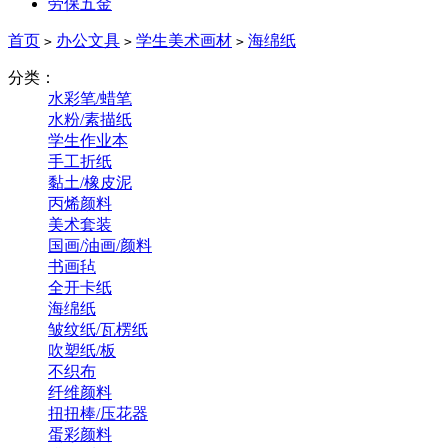
劳保五金
首页
办公文具
学生美术画材
海绵纸
>
>
>
分类：
水彩笔/蜡笔
水粉/素描纸
学生作业本
手工折纸
黏土/橡皮泥
丙烯颜料
美术套装
国画/油画/颜料
书画毡
全开卡纸
海绵纸
皱纹纸/瓦楞纸
吹塑纸/板
不织布
纤维颜料
扭扭棒/压花器
蛋彩颜料