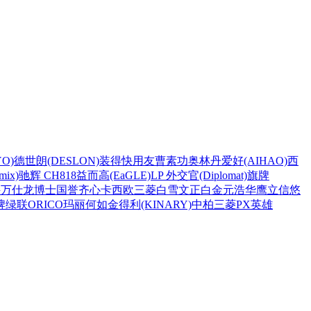
O)
德世朗(DESLON)
装得快
用友
曹素功
奥林丹
爱好(AIHAO)
西
ix)
驰辉 CH818
益而高(EaGLE)
LP 外交官(Diplomat)
旗牌
兴
万仕龙
博士
国誉
齐心
卡西欧
三菱
白雪
文正
白金
元浩
华鹰
立信
悠
牌
绿联
ORICO
玛丽
何如
金得利(KINARY)
中柏
三菱PX
英雄