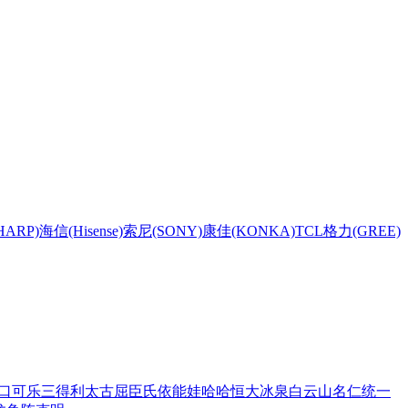
HARP)
海信(Hisense)
索尼(SONY)
康佳(KONKA)
TCL
格力(GREE)
口可乐
三得利
太古
屈臣氏
依能
娃哈哈
恒大冰泉
白云山
名仁
统一