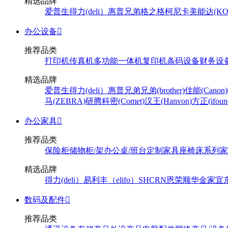
精选品牌
爱普生
得力(deli）
惠普
兄弟
格之格
柯尼卡美能达(KONI
办公设备

推荐品类
打印机
传真机
多功能一体机
复印机
条码设备
财务设
精选品牌
爱普生
得力(deli）
惠普
兄弟
兄弟(brother)
佳能(Canon)
马(ZEBRA)
研腾
科密(Comet)
汉王(Hanvon)
方正(ifoun
办公家具

推荐品类
保险柜
储物柜/架
办公桌/班台
定制家具
座椅
床系列
家
精选品牌
得力(deli）
易利丰（elifo）
SH
CRN
恩荣
顺华
金家宜
数码及配件

推荐品类