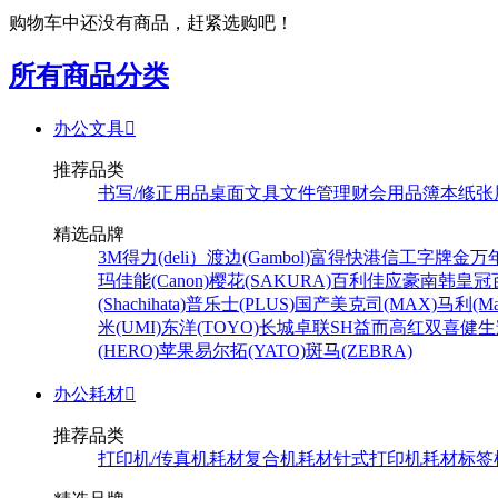
购物车中还没有商品，赶紧选购吧！
所有商品分类
办公文具

推荐品类
书写/修正用品
桌面文具
文件管理
财会用品
簿本纸张
精选品牌
3M
得力(deli）
渡边(Gambol)
富得快
港信
工字牌
金万
玛
佳能(Canon)
樱花(SAKURA)
百利佳
应豪
南韩皇冠
(Shachihata)
普乐士(PLUS)
国产
美克司(MAX)
马利(Mar
米(UMI)
东洋(TOYO)
长城
卓联
SH
益而高
红双喜
健生
(HERO)
苹果
易尔拓(YATO)
斑马(ZEBRA)
办公耗材

推荐品类
打印机/传真机耗材
复合机耗材
针式打印机耗材
标签