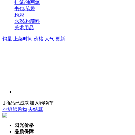
排笔/油画笔
书包/笔袋
粉彩
水彩/粉颜料
美术用品
销量
上架时间
价格
人气
更新

商品已成功加入购物车
<<继续购物
去结算
阳光价格
品质保障