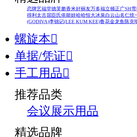
恋牌
艺福堂
德芙
脆香米
好丽友
万多福
立顿
正广
SH
雪
得利
太古
屈臣氏
依能
娃哈哈
恒大冰泉
白云山
名仁
统
(GODIVA)
李锦记(LEE KUM KEE)
鲁花
金龙鱼
陈克
螺旋本

单据/凭证

手工用品

推荐品类
会议展示用品
精选品牌