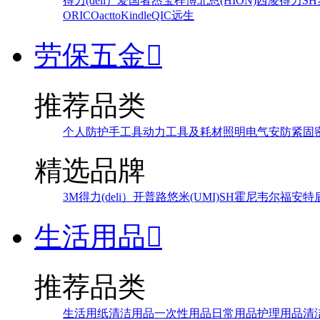
得力(deli）
爱国者
杰宝
梓博
北恩(HION)
西凌
得力
SH
ORICO
actto
Kindle
QIC
远生
劳保五金

推荐品类
个人防护
手工具
动力工具及耗材
照明
电气
安防
紧固
精选品牌
3M
得力(deli）
开普路
悠米(UMI)
SH
霍尼韦尔
福安特
生活用品

推荐品类
生活用纸
清洁用品
一次性用品
日常用品
护理用品
清