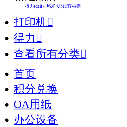
得力(deli）
悠米(UMI)
辉柏嘉
打印机

得力

查看所有分类

首页
积分兑换
OA用纸
办公设备