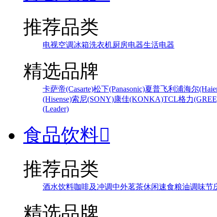
推荐品类
电视
空调
冰箱
洗衣机
厨房电器
生活电器
精选品牌
卡萨帝(Casarte)
松下(Panasonic)
夏普
飞利浦
海尔(Haier
(Hisense)
索尼(SONY)
康佳(KONKA)
TCL
格力(GREE
(Leader)
食品饮料

推荐品类
酒水饮料
咖啡及冲调
中外茗茶
休闲速食
粮油调味
节
精选品牌