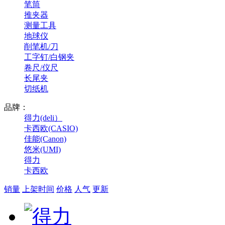
笔筒
推夹器
测量工具
地球仪
削笔机/刀
工字钉/白钢夹
卷尺/仪尺
长尾夹
切纸机
品牌：
得力(deli）
卡西欧(CASIO)
佳能(Canon)
悠米(UMI)
得力
卡西欧
销量
上架时间
价格
人气
更新