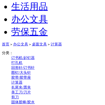
生活用品
办公文具
劳保五金
首页
办公文具
桌面文具
计算器
>
>
>
分类：
订书机/起钉器
打孔机
回形针/订书针
图钉/大头针
胶带/胶带座
计算器
长尾夹/票夹
美工刀/刀片
剪刀
固体胶棒/胶水