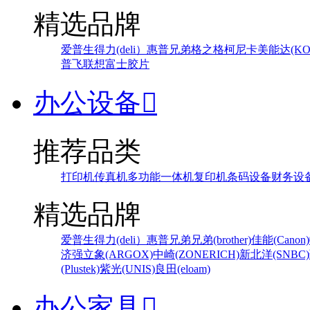
精选品牌
爱普生
得力(deli）
惠普
兄弟
格之格
柯尼卡美能达(KONI
普飞
联想
富士胶片
办公设备

推荐品类
打印机
传真机
多功能一体机
复印机
条码设备
财务设
精选品牌
爱普生
得力(deli）
惠普
兄弟
兄弟(brother)
佳能(Canon)
济强
立象(ARGOX)
中崎(ZONERICH)
新北洋(SNBC)
(Plustek)
紫光(UNIS)
良田(eloam)
办公家具
