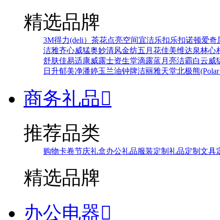
精选品牌
3M
得力(deli）
茶花
点亮空间
宜洁
乐扣乐扣
诺顿
爱奇
洁雅
齐心
威猛
奥妙
清风
金纺
五月花
佳美
维达
泉林
心
舒肤佳
易适康
威露士
资生堂
滴露
蓝月亮
洁霸
白云
威
日升
郁美净
潘婷
玉兰油
钟牌
洁丽雅
天堂
北极熊(Polar 
商务礼品

推荐品类
购物卡卷
节庆礼盒
办公礼品
服装定制
礼品定制
文具
精选品牌
办公电器
