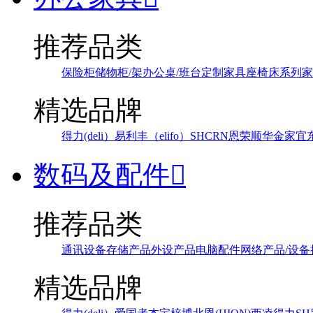
推荐品类
保险柜
储物柜/架
办公桌/班台
定制家具
座椅
床系列
家
精选品牌
得力(deli）
易利丰（elifo）
SH
CRN
恩荣
顺华
金家宜
数码及配件

推荐品类
通讯设备
存储产品
外设产品
电脑配件
网络产品/设备
精选品牌