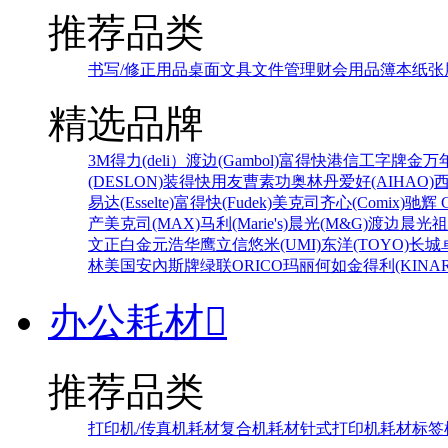
推荐品类
书写/修正用品
桌面文具
文件管理
财会用品
簿本纸张
精选品牌
3M
得力(deli）
渡边(Gambol)
富得快
港信
工字牌
金万
(DESLON)
装得快
用友
曹素功
奥林丹
爱好(AIHAO)
易达(Esselte)
富得快(Fudek)
美克司
齐心(Comix)
驰辉 C
产
美克司(MAX)
马利(Marie's)
晨光(M&G)
渡边
晨光
祖
文正
白金
元浩
华鹰
立信
悠米(UMI)
东洋(TOYO)
长城
林
美国安內斯牌
绿联
ORICO
玛丽
何如
金得利(KINAR
办公耗材

推荐品类
打印机/传真机耗材
复合机耗材
针式打印机耗材
标签