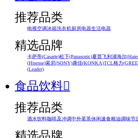
推荐品类
电视
空调
冰箱
洗衣机
厨房电器
生活电器
精选品牌
卡萨帝(Casarte)
松下(Panasonic)
夏普
飞利浦
海尔(Haier
(Hisense)
索尼(SONY)
康佳(KONKA)
TCL
格力(GREE
(Leader)
食品饮料

推荐品类
酒水饮料
咖啡及冲调
中外茗茶
休闲速食
粮油调味
节
精选品牌