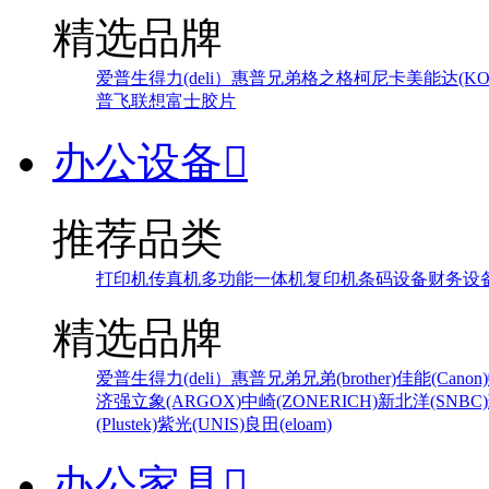
精选品牌
爱普生
得力(deli）
惠普
兄弟
格之格
柯尼卡美能达(KONI
普飞
联想
富士胶片
办公设备

推荐品类
打印机
传真机
多功能一体机
复印机
条码设备
财务设
精选品牌
爱普生
得力(deli）
惠普
兄弟
兄弟(brother)
佳能(Canon)
济强
立象(ARGOX)
中崎(ZONERICH)
新北洋(SNBC)
(Plustek)
紫光(UNIS)
良田(eloam)
办公家具
