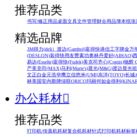
推荐品类
书写/修正用品
桌面文具
文件管理
财会用品
簿本纸张
精选品牌
3M
得力(deli）
渡边(Gambol)
富得快
港信
工字牌
金万
(DESLON)
装得快
用友
曹素功
奥林丹
爱好(AIHAO)
易达(Esselte)
富得快(Fudek)
美克司
齐心(Comix)
驰辉 C
产
美克司(MAX)
马利(Marie's)
晨光(M&G)
渡边
晨光
祖
文正
白金
元浩
华鹰
立信
悠米(UMI)
东洋(TOYO)
长城
林
美国安內斯牌
绿联
ORICO
玛丽
何如
金得利(KINAR
办公耗材

推荐品类
打印机/传真机耗材
复合机耗材
针式打印机耗材
标签