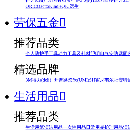
得力(deli）
爱国者
杰宝
梓博
北恩(HION)
西凌
得力
SH
ORICO
actto
Kindle
QIC
远生
劳保五金

推荐品类
个人防护
手工具
动力工具及耗材
照明
电气
安防
紧固
精选品牌
3M
得力(deli）
开普路
悠米(UMI)
SH
霍尼韦尔
福安特
生活用品

推荐品类
生活用纸
清洁用品
一次性用品
日常用品
护理用品
清