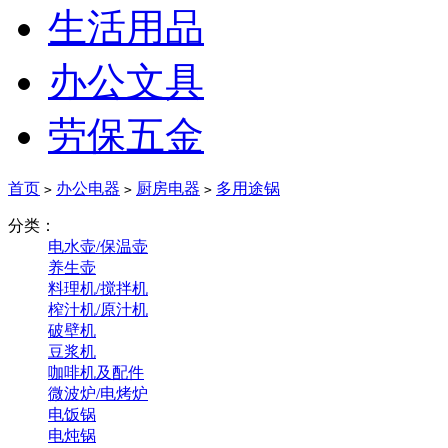
生活用品
办公文具
劳保五金
首页
办公电器
厨房电器
多用途锅
>
>
>
分类：
电水壶/保温壶
养生壶
料理机/搅拌机
榨汁机/原汁机
破壁机
豆浆机
咖啡机及配件
微波炉/电烤炉
电饭锅
电炖锅