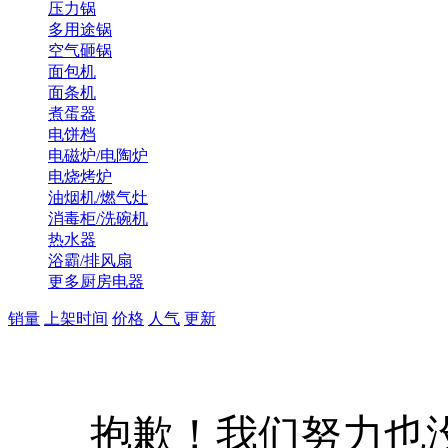
压力锅
多用途锅
空气砸锅
面包机
面条机
煮蛋器
电饼档
电磁炉/电陶炉
电烧烤炉
油烟机/燃气灶
消毒柜/洗碗机
热水器
浴霸/排风扇
更多厨房电器
销量
上架时间
价格
人气
更新
抱歉！我们努力也