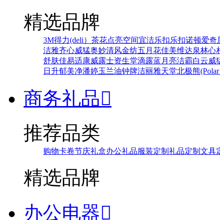
精选品牌
3M
得力(deli）
茶花
点亮空间
宜洁
乐扣乐扣
诺顿
爱奇
洁雅
齐心
威猛
奥妙
清风
金纺
五月花
佳美
维达
泉林
心
舒肤佳
易适康
威露士
资生堂
滴露
蓝月亮
洁霸
白云
威
日升
郁美净
潘婷
玉兰油
钟牌
洁丽雅
天堂
北极熊(Polar 
商务礼品

推荐品类
购物卡卷
节庆礼盒
办公礼品
服装定制
礼品定制
文具
精选品牌
办公电器
