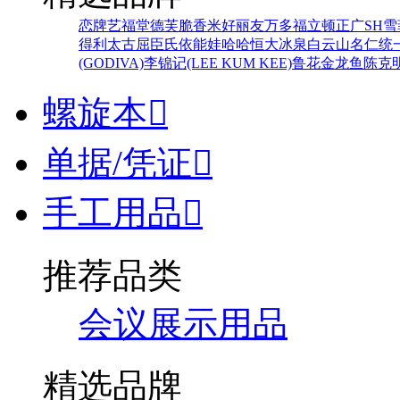
恋牌
艺福堂
德芙
脆香米
好丽友
万多福
立顿
正广
SH
雪
得利
太古
屈臣氏
依能
娃哈哈
恒大冰泉
白云山
名仁
统
(GODIVA)
李锦记(LEE KUM KEE)
鲁花
金龙鱼
陈克
螺旋本

单据/凭证

手工用品

推荐品类
会议展示用品
精选品牌