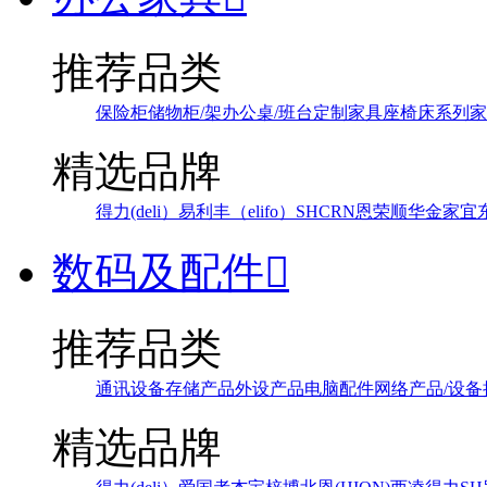
推荐品类
保险柜
储物柜/架
办公桌/班台
定制家具
座椅
床系列
家
精选品牌
得力(deli）
易利丰（elifo）
SH
CRN
恩荣
顺华
金家宜
数码及配件

推荐品类
通讯设备
存储产品
外设产品
电脑配件
网络产品/设备
精选品牌