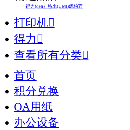
得力(deli）
悠米(UMI)
辉柏嘉
打印机

得力

查看所有分类

首页
积分兑换
OA用纸
办公设备