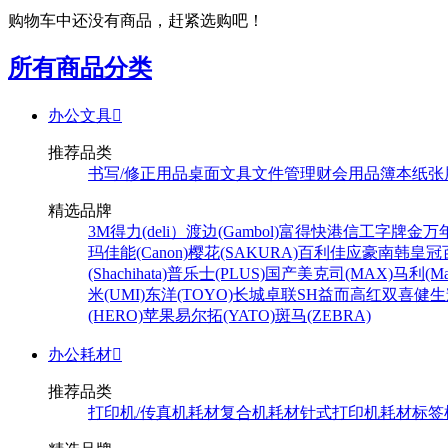
购物车中还没有商品，赶紧选购吧！
所有商品分类
办公文具

推荐品类
书写/修正用品
桌面文具
文件管理
财会用品
簿本纸张
精选品牌
3M
得力(deli）
渡边(Gambol)
富得快
港信
工字牌
金万
玛
佳能(Canon)
樱花(SAKURA)
百利佳
应豪
南韩皇冠
(Shachihata)
普乐士(PLUS)
国产
美克司(MAX)
马利(Mar
米(UMI)
东洋(TOYO)
长城
卓联
SH
益而高
红双喜
健生
(HERO)
苹果
易尔拓(YATO)
斑马(ZEBRA)
办公耗材

推荐品类
打印机/传真机耗材
复合机耗材
针式打印机耗材
标签