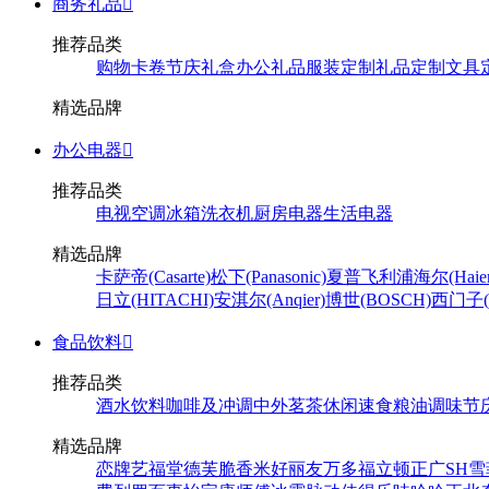
商务礼品

推荐品类
购物卡卷
节庆礼盒
办公礼品
服装定制
礼品定制
文具
精选品牌
办公电器

推荐品类
电视
空调
冰箱
洗衣机
厨房电器
生活电器
精选品牌
卡萨帝(Casarte)
松下(Panasonic)
夏普
飞利浦
海尔(Haier
日立(HITACHI)
安淇尔(Anqier)
博世(BOSCH)
西门子(S
食品饮料

推荐品类
酒水饮料
咖啡及冲调
中外茗茶
休闲速食
粮油调味
节
精选品牌
恋牌
艺福堂
德芙
脆香米
好丽友
万多福
立顿
正广
SH
雪