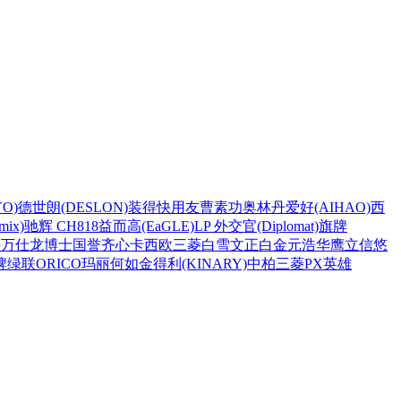
O)
德世朗(DESLON)
装得快
用友
曹素功
奥林丹
爱好(AIHAO)
西
ix)
驰辉 CH818
益而高(EaGLE)
LP 外交官(Diplomat)
旗牌
兴
万仕龙
博士
国誉
齐心
卡西欧
三菱
白雪
文正
白金
元浩
华鹰
立信
悠
牌
绿联
ORICO
玛丽
何如
金得利(KINARY)
中柏
三菱PX
英雄