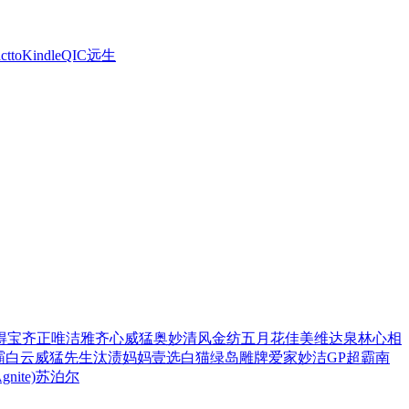
ctto
Kindle
QIC
远生
得宝
齐正
唯洁雅
齐心
威猛
奥妙
清风
金纺
五月花
佳美
维达
泉林
心相
霸
白云
威猛先生
汰渍
妈妈壹选
白猫
绿岛
雕牌
爱家
妙洁
GP超霸
南
ite)
苏泊尔