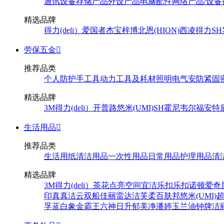
通讯设备
存储产品
外设产品
电脑配件
网络产品/设备
精选品牌
得力(deli）
爱国者
杰宝
梓博
北恩(HION)
西凌
得力
SH
劳保五金

推荐品类
个人防护
手工具
动力工具及耗材
照明
电气
安防
紧固
精选品牌
3M
得力(deli）
开普路
悠米(UMI)
SH
霍尼韦尔
福安特
生活用品

推荐品类
生活用纸
清洁用品
一次性用品
日常用品
护理用品
清
精选品牌
3M
得力(deli）
茶花
点亮空间
宜洁
乐扣乐扣
诺顿
爱奇
印
真真
洁云
双船
佳丽
雷达
洁芙柔
百肤邦
悠米(UMI)
孚
蓝白象
金霸王
六神
日升
郁美净
潘婷
玉兰油
钟牌
洁