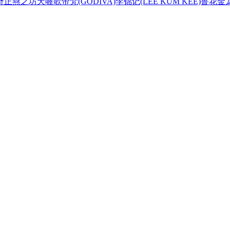
奇正
燕之坊
天喔
歌帝梵(GODIVA)
李锦记(LEE KUM KEE)
鲁花
金