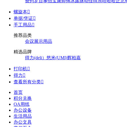
费列罗
百事
怡宝
康师傅
冰露
脉动
佳得乐
哇哈哈
正北
螺旋本

单据/凭证

手工用品

推荐品类
会议展示用品
精选品牌
得力(deli）
悠米(UMI)
辉柏嘉
打印机

得力

查看所有分类

首页
积分兑换
OA用纸
办公设备
生活用品
办公文具