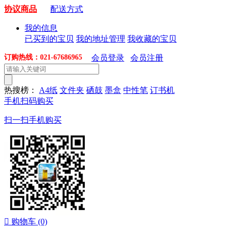
协议商品
配送方式
我的信息
已买到的宝贝
我的地址管理
我收藏的宝贝
订购热线：021-67686965
会员登录
会员注册
热搜榜：
A4纸
文件夹
硒鼓
墨盒
中性笔
订书机
手机扫码购买
扫一扫手机购买

购物车
(0)