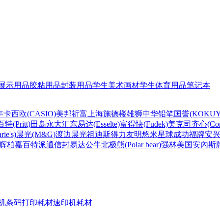
展示用品
胶粘用品
封装用品
学生美术画材
学生体育用品
笔记本
年
卡西欧(CASIO)
美邦祈富
上海
施德楼
雄狮
中华铅笔
国誉(KOKUY
百特(Pritt)
田岛
永大
汇东
易达(Esselte)
富得快(Fudek)
美克司
齐心(Com
ie's)
晨光(M&G)
渡边
晨光
祖迪斯
得力
友明
悠米
星球
成功
福牌
安
辉柏嘉
百特
派通
信封
易达
公牛
北极熊(Polar bear)
强林
美国安內斯
机条码打印耗材
速印机耗材