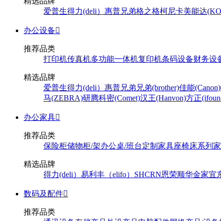
精选品牌
爱普生
得力(deli）
惠普
兄弟
格之格
柯尼卡美能达(KONI
办公设备

推荐品类
打印机
传真机
多功能一体机
复印机
条码设备
财务设
精选品牌
爱普生
得力(deli）
惠普
兄弟
兄弟(brother)
佳能(Canon)
马(ZEBRA)
研腾
科密(Comet)
汉王(Hanvon)
方正(ifoun
办公家具

推荐品类
保险柜
储物柜/架
办公桌/班台
定制家具
座椅
床系列
家
精选品牌
得力(deli）
易利丰（elifo）
SH
CRN
恩荣
顺华
金家宜
数码及配件

推荐品类