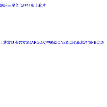
施乐
三星
普飞
联想
富士胶片
士通
震旦
济强
立象(ARGOX)
中崎(ZONERICH)
新北洋(SNBC)
斑