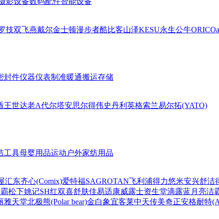
摄影设备
数码配件
智能设备
罗技
双飞燕
戴尔
金士顿
漫步者
酷比客
山泽
KESU
永生
公牛
ORICO
a
密封件
仪器仪表
制准暖通
搬运存储
盾王
世达
老A
代尔塔
安思尔
得伟
史丹利
英格索兰
易尔拓(YATO)
洁工具
母婴用品
运动户外
家纺用品
屋
汇东
齐心(Comix)
爱特福
SAGROTAN
飞利浦
得力
悠米
安兴
舒洁
超霸
松下
姚记
SH
红双喜
舒肤佳
易适康
威露士
资生堂
滴露
蓝月亮
洁
丽雅
天堂
北极熊(Polar bear)
金白象
宜客莱
中天
传美
奇正
安格耐特(Agn