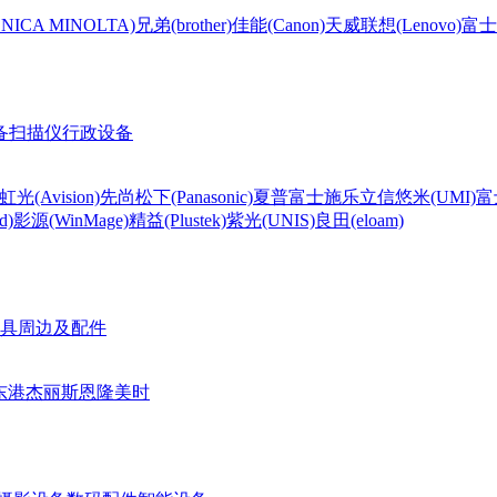
CA MINOLTA)
兄弟(brother)
佳能(Canon)
天威
联想(Lenovo)
富士
备
扫描仪
行政设备
虹光(Avision)
先尚
松下(Panasonic)
夏普
富士施乐
立信
悠米(UMI)
富
d)
影源(WinMage)
精益(Plustek)
紫光(UNIS)
良田(eloam)
具周边及配件
东港
杰丽斯
恩隆
美时