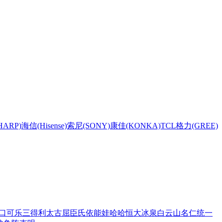
HARP)
海信(Hisense)
索尼(SONY)
康佳(KONKA)
TCL
格力(GREE)
口可乐
三得利
太古
屈臣氏
依能
娃哈哈
恒大冰泉
白云山
名仁
统一