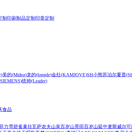
定制
印刷制品定制
印章定制
)
美的(Midea)
龙的(longde)
金灶(KAMJOVE)
SH
小熊
苏泊尔
夏普(S
IEMENS)
统帅(Leader)
庆食品
菲力
雪碧
雀巢
拉瓦萨
农夫山泉
百岁山
景田百岁山
延中
麦斯威尔
可