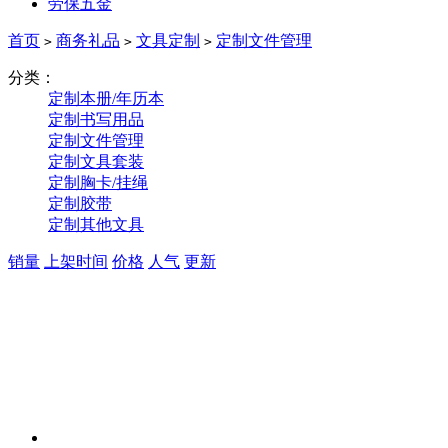
劳保五金
首页
商务礼品
文具定制
定制文件管理
>
>
>
分类：
定制本册/年历本
定制书写用品
定制文件管理
定制文具套装
定制胸卡/挂绳
定制胶带
定制其他文具
销量
上架时间
价格
人气
更新