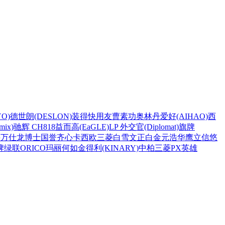
O)
德世朗(DESLON)
装得快
用友
曹素功
奥林丹
爱好(AIHAO)
西
ix)
驰辉 CH818
益而高(EaGLE)
LP 外交官(Diplomat)
旗牌
兴
万仕龙
博士
国誉
齐心
卡西欧
三菱
白雪
文正
白金
元浩
华鹰
立信
悠
牌
绿联
ORICO
玛丽
何如
金得利(KINARY)
中柏
三菱PX
英雄