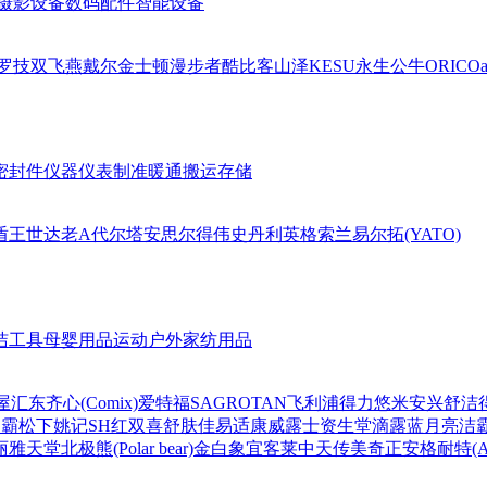
摄影设备
数码配件
智能设备
罗技
双飞燕
戴尔
金士顿
漫步者
酷比客
山泽
KESU
永生
公牛
ORICO
a
密封件
仪器仪表
制准暖通
搬运存储
盾王
世达
老A
代尔塔
安思尔
得伟
史丹利
英格索兰
易尔拓(YATO)
洁工具
母婴用品
运动户外
家纺用品
屋
汇东
齐心(Comix)
爱特福
SAGROTAN
飞利浦
得力
悠米
安兴
舒洁
超霸
松下
姚记
SH
红双喜
舒肤佳
易适康
威露士
资生堂
滴露
蓝月亮
洁
丽雅
天堂
北极熊(Polar bear)
金白象
宜客莱
中天
传美
奇正
安格耐特(Agn