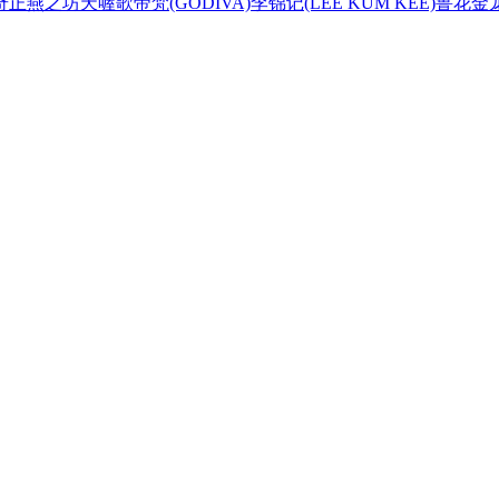
奇正
燕之坊
天喔
歌帝梵(GODIVA)
李锦记(LEE KUM KEE)
鲁花
金