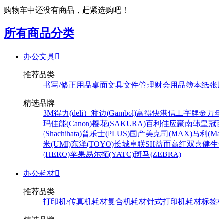
购物车中还没有商品，赶紧选购吧！
所有商品分类
办公文具

推荐品类
书写/修正用品
桌面文具
文件管理
财会用品
簿本纸张
精选品牌
3M
得力(deli）
渡边(Gambol)
富得快
港信
工字牌
金万
玛
佳能(Canon)
樱花(SAKURA)
百利佳
应豪
南韩皇冠
(Shachihata)
普乐士(PLUS)
国产
美克司(MAX)
马利(Mar
米(UMI)
东洋(TOYO)
长城
卓联
SH
益而高
红双喜
健生
(HERO)
苹果
易尔拓(YATO)
斑马(ZEBRA)
办公耗材

推荐品类
打印机/传真机耗材
复合机耗材
针式打印机耗材
标签