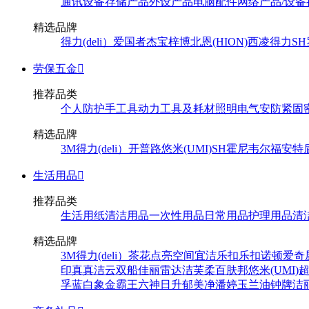
通讯设备
存储产品
外设产品
电脑配件
网络产品/设备
精选品牌
得力(deli）
爱国者
杰宝
梓博
北恩(HION)
西凌
得力
SH
劳保五金

推荐品类
个人防护
手工具
动力工具及耗材
照明
电气
安防
紧固
精选品牌
3M
得力(deli）
开普路
悠米(UMI)
SH
霍尼韦尔
福安特
生活用品

推荐品类
生活用纸
清洁用品
一次性用品
日常用品
护理用品
清
精选品牌
3M
得力(deli）
茶花
点亮空间
宜洁
乐扣乐扣
诺顿
爱奇
印
真真
洁云
双船
佳丽
雷达
洁芙柔
百肤邦
悠米(UMI)
孚
蓝白象
金霸王
六神
日升
郁美净
潘婷
玉兰油
钟牌
洁