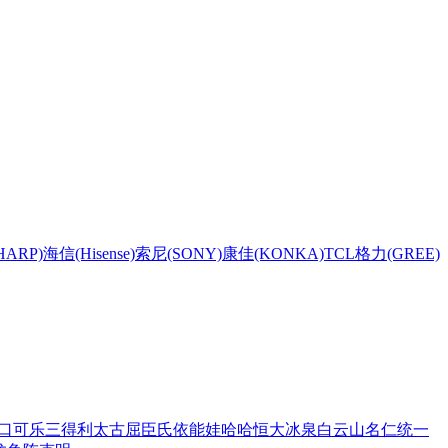
HARP)
海信(Hisense)
索尼(SONY)
康佳(KONKA)
TCL
格力(GREE)
口可乐
三得利
太古
屈臣氏
依能
娃哈哈
恒大冰泉
白云山
名仁
统一