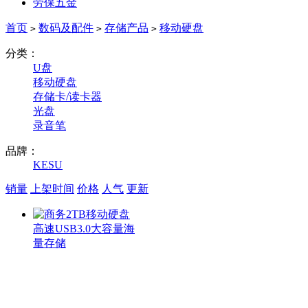
劳保五金
首页
数码及配件
存储产品
移动硬盘
>
>
>
分类：
U盘
移动硬盘
存储卡/读卡器
光盘
录音笔
品牌：
KESU
销量
上架时间
价格
人气
更新