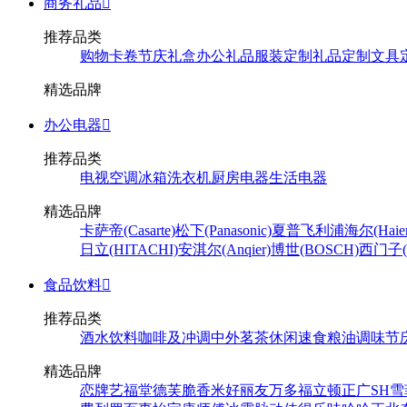
商务礼品

推荐品类
购物卡卷
节庆礼盒
办公礼品
服装定制
礼品定制
文具
精选品牌
办公电器

推荐品类
电视
空调
冰箱
洗衣机
厨房电器
生活电器
精选品牌
卡萨帝(Casarte)
松下(Panasonic)
夏普
飞利浦
海尔(Haier
日立(HITACHI)
安淇尔(Anqier)
博世(BOSCH)
西门子(S
食品饮料

推荐品类
酒水饮料
咖啡及冲调
中外茗茶
休闲速食
粮油调味
节
精选品牌
恋牌
艺福堂
德芙
脆香米
好丽友
万多福
立顿
正广
SH
雪