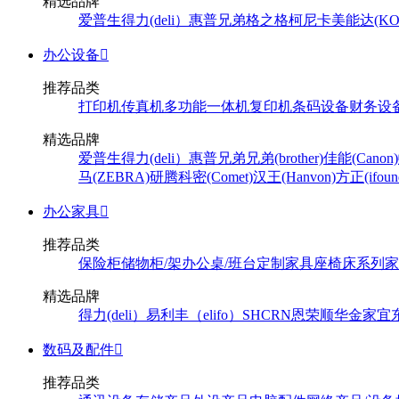
精选品牌
爱普生
得力(deli）
惠普
兄弟
格之格
柯尼卡美能达(KONI
办公设备

推荐品类
打印机
传真机
多功能一体机
复印机
条码设备
财务设
精选品牌
爱普生
得力(deli）
惠普
兄弟
兄弟(brother)
佳能(Canon)
马(ZEBRA)
研腾
科密(Comet)
汉王(Hanvon)
方正(ifoun
办公家具

推荐品类
保险柜
储物柜/架
办公桌/班台
定制家具
座椅
床系列
家
精选品牌
得力(deli）
易利丰（elifo）
SH
CRN
恩荣
顺华
金家宜
数码及配件

推荐品类