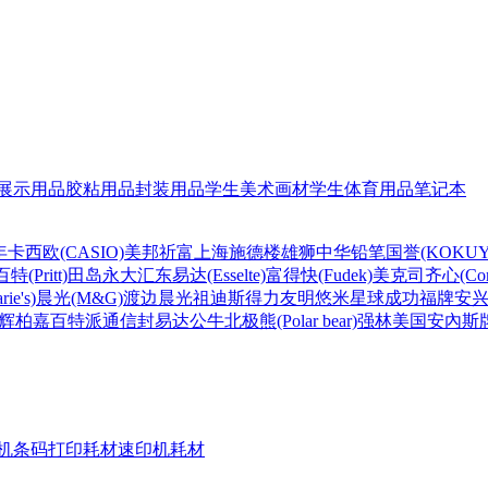
展示用品
胶粘用品
封装用品
学生美术画材
学生体育用品
笔记本
年
卡西欧(CASIO)
美邦祈富
上海
施德楼
雄狮
中华铅笔
国誉(KOKUY
百特(Pritt)
田岛
永大
汇东
易达(Esselte)
富得快(Fudek)
美克司
齐心(Com
ie's)
晨光(M&G)
渡边
晨光
祖迪斯
得力
友明
悠米
星球
成功
福牌
安
辉柏嘉
百特
派通
信封
易达
公牛
北极熊(Polar bear)
强林
美国安內斯
机条码打印耗材
速印机耗材