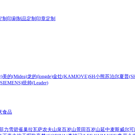
定制
印刷制品定制
印章定制
)
美的(Midea)
龙的(longde)
金灶(KAMJOVE)
SH
小熊
苏泊尔
夏普(S
IEMENS)
统帅(Leader)
庆食品
菲力
雪碧
雀巢
拉瓦萨
农夫山泉
百岁山
景田百岁山
延中
麦斯威尔
可