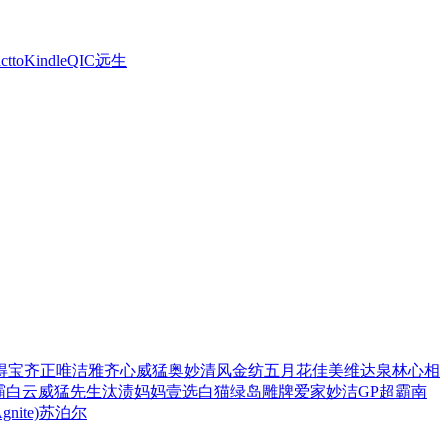
ctto
Kindle
QIC
远生
得宝
齐正
唯洁雅
齐心
威猛
奥妙
清风
金纺
五月花
佳美
维达
泉林
心相
霸
白云
威猛先生
汰渍
妈妈壹选
白猫
绿岛
雕牌
爱家
妙洁
GP超霸
南
ite)
苏泊尔