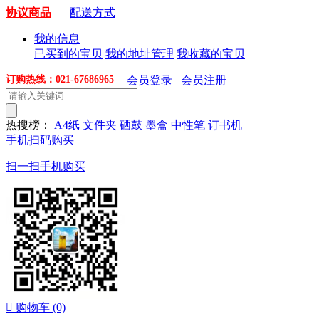
协议商品
配送方式
我的信息
已买到的宝贝
我的地址管理
我收藏的宝贝
订购热线：021-67686965
会员登录
会员注册
热搜榜：
A4纸
文件夹
硒鼓
墨盒
中性笔
订书机
手机扫码购买
扫一扫手机购买

购物车
(0)