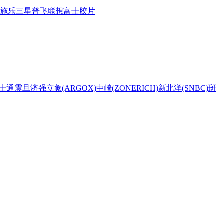
施乐
三星
普飞
联想
富士胶片
士通
震旦
济强
立象(ARGOX)
中崎(ZONERICH)
新北洋(SNBC)
斑