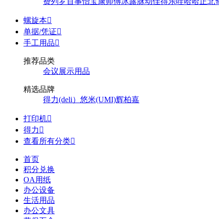
费列罗
百事
怡宝
康师傅
冰露
脉动
佳得乐
哇哈哈
正北
螺旋本

单据/凭证

手工用品

推荐品类
会议展示用品
精选品牌
得力(deli）
悠米(UMI)
辉柏嘉
打印机

得力

查看所有分类

首页
积分兑换
OA用纸
办公设备
生活用品
办公文具