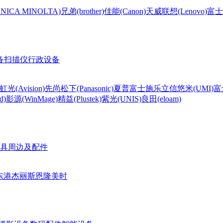
CA MINOLTA)
兄弟(brother)
佳能(Canon)
天威
联想(Lenovo)
富士
备
扫描仪
行政设备
虹光(Avision)
先尚
松下(Panasonic)
夏普
富士施乐
立信
悠米(UMI)
富
d)
影源(WinMage)
精益(Plustek)
紫光(UNIS)
良田(eloam)
具周边及配件
东港
杰丽斯
恩隆
美时