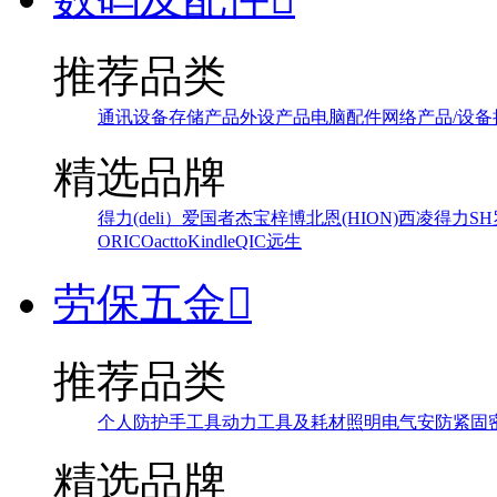
推荐品类
通讯设备
存储产品
外设产品
电脑配件
网络产品/设备
精选品牌
得力(deli）
爱国者
杰宝
梓博
北恩(HION)
西凌
得力
SH
ORICO
actto
Kindle
QIC
远生
劳保五金

推荐品类
个人防护
手工具
动力工具及耗材
照明
电气
安防
紧固
精选品牌