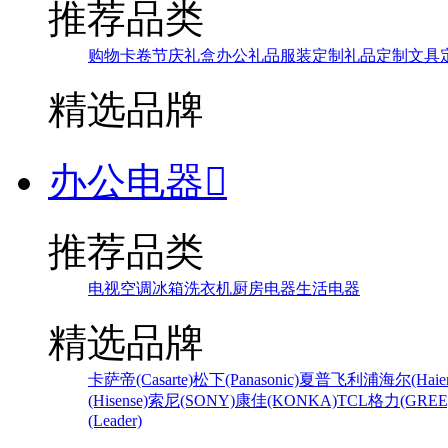
推荐品类
购物卡卷
节庆礼盒
办公礼品
服装定制
礼品定制
文具
精选品牌
办公电器

推荐品类
电视
空调
冰箱
洗衣机
厨房电器
生活电器
精选品牌
卡萨帝(Casarte)
松下(Panasonic)
夏普
飞利浦
海尔(Haier
(Hisense)
索尼(SONY)
康佳(KONKA)
TCL
格力(GREE
(Leader)