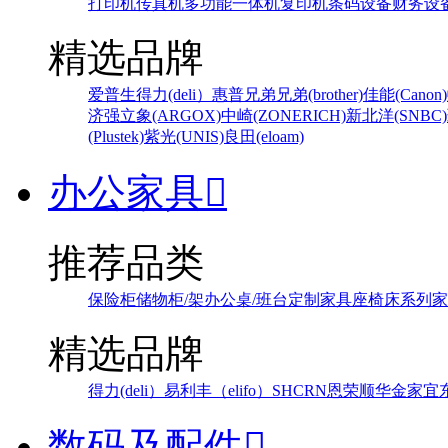
打印机
传真机
多功能一体机
复印机
条码设备
财务设
精选品牌
爱普生
得力(deli）
惠普
兄弟
兄弟(brother)
佳能(Canon)
济强
立象(ARGOX)
中崎(ZONERICH)
新北洋(SNBC)
(Plustek)
紫光(UNIS)
良田(eloam)
办公家具

推荐品类
保险柜
储物柜/架
办公桌/班台
定制家具
座椅
床系列
家
精选品牌
得力(deli）
易利丰（elifo）
SH
CRN
恩荣
顺华
金家宜
数码及配件
