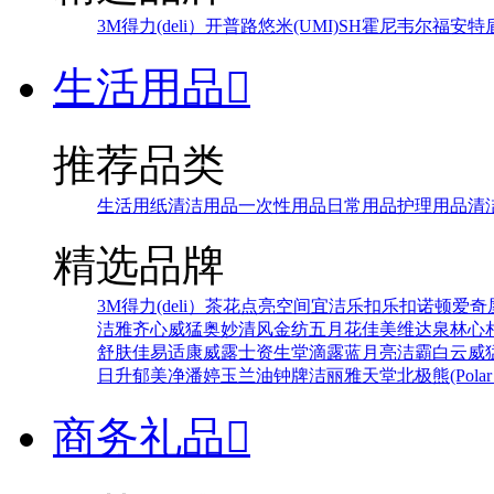
3M
得力(deli）
开普路
悠米(UMI)
SH
霍尼韦尔
福安特
生活用品

推荐品类
生活用纸
清洁用品
一次性用品
日常用品
护理用品
清
精选品牌
3M
得力(deli）
茶花
点亮空间
宜洁
乐扣乐扣
诺顿
爱奇
洁雅
齐心
威猛
奥妙
清风
金纺
五月花
佳美
维达
泉林
心
舒肤佳
易适康
威露士
资生堂
滴露
蓝月亮
洁霸
白云
威
日升
郁美净
潘婷
玉兰油
钟牌
洁丽雅
天堂
北极熊(Polar 
商务礼品
