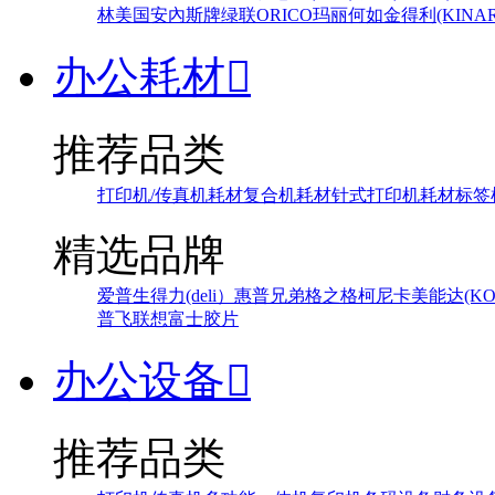
林
美国安內斯牌
绿联
ORICO
玛丽
何如
金得利(KINAR
办公耗材

推荐品类
打印机/传真机耗材
复合机耗材
针式打印机耗材
标签
精选品牌
爱普生
得力(deli）
惠普
兄弟
格之格
柯尼卡美能达(KONI
普飞
联想
富士胶片
办公设备

推荐品类