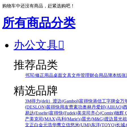
购物车中还没有商品，赶紧选购吧！
所有商品分类
办公文具

推荐品类
书写/修正用品
桌面文具
文件管理
财会用品
簿本纸张
精选品牌
3M
得力(deli）
渡边(Gambol)
富得快
港信
工字牌
金万
(DESLON)
装得快
用友
曹素功
奥林丹
爱好(AIHAO)
易达(Esselte)
富得快(Fudek)
美克司
齐心(Comix)
驰辉 C
产
美克司(MAX)
马利(Marie's)
晨光(M&G)
渡边
晨光
祖
文正
白金
元浩
华鹰
立信
悠米(UMI)
东洋(TOYO)
长城