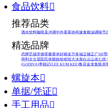
食品饮料

推荐品类
酒水饮料
咖啡及冲调
中外茗茶
休闲速食
粮油调味
节
精选品牌
恋牌
艺福堂
德芙
脆香米
好丽友
万多福
立顿
正广
SH
雪
得利
太古
屈臣氏
依能
娃哈哈
恒大冰泉
白云山
名仁
统
(GODIVA)
李锦记(LEE KUM KEE)
鲁花
金龙鱼
陈克
螺旋本

单据/凭证

手工用品
