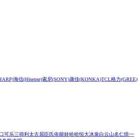
HARP)
海信(Hisense)
索尼(SONY)
康佳(KONKA)
TCL
格力(GREE)
口可乐
三得利
太古
屈臣氏
依能
娃哈哈
恒大冰泉
白云山
名仁
统一