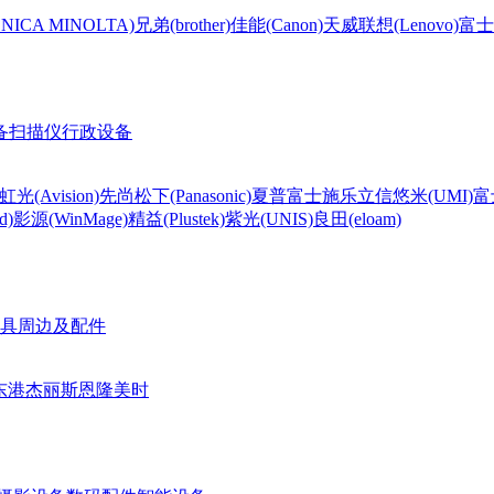
CA MINOLTA)
兄弟(brother)
佳能(Canon)
天威
联想(Lenovo)
富士
备
扫描仪
行政设备
虹光(Avision)
先尚
松下(Panasonic)
夏普
富士施乐
立信
悠米(UMI)
富
d)
影源(WinMage)
精益(Plustek)
紫光(UNIS)
良田(eloam)
具周边及配件
东港
杰丽斯
恩隆
美时