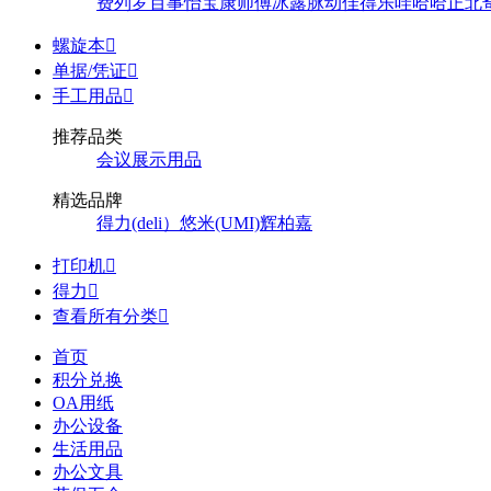
费列罗
百事
怡宝
康师傅
冰露
脉动
佳得乐
哇哈哈
正北
螺旋本

单据/凭证

手工用品

推荐品类
会议展示用品
精选品牌
得力(deli）
悠米(UMI)
辉柏嘉
打印机

得力

查看所有分类

首页
积分兑换
OA用纸
办公设备
生活用品
办公文具