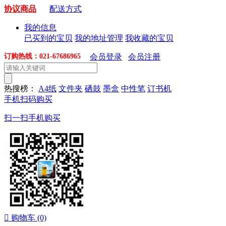
协议商品
配送方式
我的信息
已买到的宝贝
我的地址管理
我收藏的宝贝
订购热线：021-67686965
会员登录
会员注册
热搜榜：
A4纸
文件夹
硒鼓
墨盒
中性笔
订书机
手机扫码购买
扫一扫手机购买

购物车
(0)