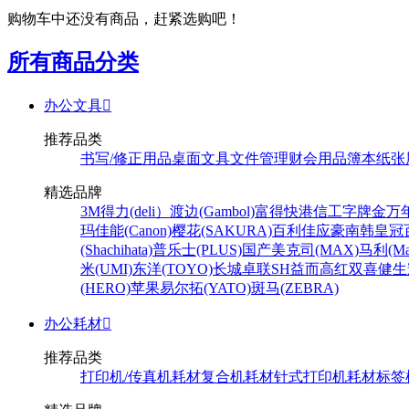
购物车中还没有商品，赶紧选购吧！
所有商品分类
办公文具

推荐品类
书写/修正用品
桌面文具
文件管理
财会用品
簿本纸张
精选品牌
3M
得力(deli）
渡边(Gambol)
富得快
港信
工字牌
金万
玛
佳能(Canon)
樱花(SAKURA)
百利佳
应豪
南韩皇冠
(Shachihata)
普乐士(PLUS)
国产
美克司(MAX)
马利(Mar
米(UMI)
东洋(TOYO)
长城
卓联
SH
益而高
红双喜
健生
(HERO)
苹果
易尔拓(YATO)
斑马(ZEBRA)
办公耗材

推荐品类
打印机/传真机耗材
复合机耗材
针式打印机耗材
标签