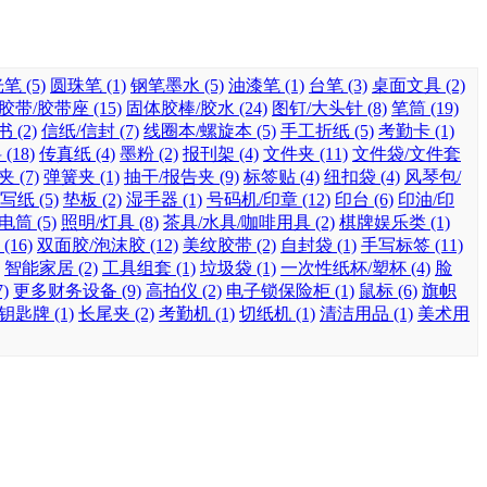
笔 (5)
圆珠笔 (1)
钢笔墨水 (5)
油漆笔 (1)
台笔 (3)
桌面文具 (2)
胶带/胶带座 (15)
固体胶棒/胶水 (24)
图钉/大头针 (8)
笔筒 (19)
 (2)
信纸/信封 (7)
线圈本/螺旋本 (5)
手工折纸 (5)
考勤卡 (1)
(18)
传真纸 (4)
墨粉 (2)
报刊架 (4)
文件夹 (11)
文件袋/文件套
 (7)
弹簧夹 (1)
抽干/报告夹 (9)
标签贴 (4)
纽扣袋 (4)
风琴包/
写纸 (5)
垫板 (2)
湿手器 (1)
号码机/印章 (12)
印台 (6)
印油/印
电筒 (5)
照明/灯具 (8)
茶具/水具/咖啡用具 (2)
棋牌娱乐类 (1)
16)
双面胶/泡沫胶 (12)
美纹胶带 (2)
自封袋 (1)
手写标签 (11)
智能家居 (2)
工具组套 (1)
垃圾袋 (1)
一次性纸杯/塑杯 (4)
脸
)
更多财务设备 (9)
高拍仪 (2)
电子锁保险柜 (1)
鼠标 (6)
旗帜
钥匙牌 (1)
长尾夹 (2)
考勤机 (1)
切纸机 (1)
清洁用品 (1)
美术用