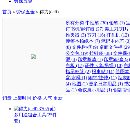
劳保五金
首页
劳保五金
得力(deli）
>
>
所有分类
中性笔 (30)
铅笔 (1)
宝
订书机/起钉器 (27)
美工刀/刀片 (
推夹器 (3)
剪刀 (16)
打孔机 (12)
便签本拍纸本 (7)
笔记本内芯 (3
(8)
文件栏/框 (9)
桌面文件柜 (29
公文包 (19)
拉链袋 (38)
文件保护套
泥 (3)
印章胶垫 (1)
印章箱/盒 (2)
白板 (17)
证件卡套/吊绳 (10)
白板
指示标签 (2)
报事贴 (11)
绘图本 (
盆/水桶 (1)
闹钟/挂钟 (11)
烟灰缸
(4)
地图 (1)
更多日常用品 (1)
书立
品 (1)
会议展示用品 (1)
钥匙管理箱
销量
上架时间
价格
人气
更新