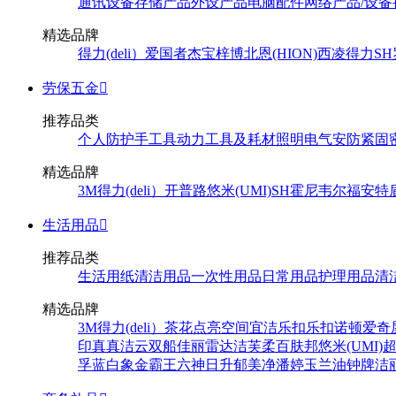
通讯设备
存储产品
外设产品
电脑配件
网络产品/设备
精选品牌
得力(deli）
爱国者
杰宝
梓博
北恩(HION)
西凌
得力
SH
劳保五金

推荐品类
个人防护
手工具
动力工具及耗材
照明
电气
安防
紧固
精选品牌
3M
得力(deli）
开普路
悠米(UMI)
SH
霍尼韦尔
福安特
生活用品

推荐品类
生活用纸
清洁用品
一次性用品
日常用品
护理用品
清
精选品牌
3M
得力(deli）
茶花
点亮空间
宜洁
乐扣乐扣
诺顿
爱奇
印
真真
洁云
双船
佳丽
雷达
洁芙柔
百肤邦
悠米(UMI)
孚
蓝白象
金霸王
六神
日升
郁美净
潘婷
玉兰油
钟牌
洁