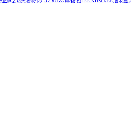
奇正
燕之坊
天喔
歌帝梵(GODIVA)
李锦记(LEE KUM KEE)
鲁花
金