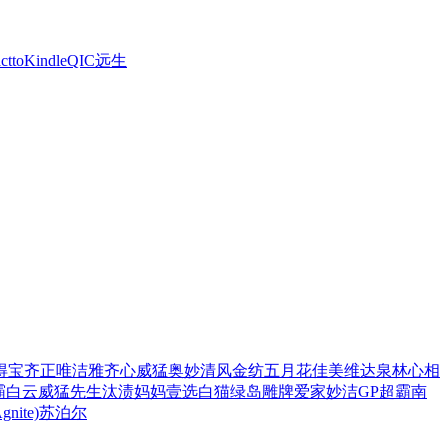
ctto
Kindle
QIC
远生
得宝
齐正
唯洁雅
齐心
威猛
奥妙
清风
金纺
五月花
佳美
维达
泉林
心相
霸
白云
威猛先生
汰渍
妈妈壹选
白猫
绿岛
雕牌
爱家
妙洁
GP超霸
南
ite)
苏泊尔