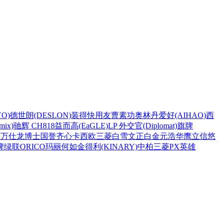
O)
德世朗(DESLON)
装得快
用友
曹素功
奥林丹
爱好(AIHAO)
西
ix)
驰辉 CH818
益而高(EaGLE)
LP 外交官(Diplomat)
旗牌
兴
万仕龙
博士
国誉
齐心
卡西欧
三菱
白雪
文正
白金
元浩
华鹰
立信
悠
牌
绿联
ORICO
玛丽
何如
金得利(KINARY)
中柏
三菱PX
英雄