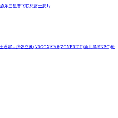
施乐
三星
普飞
联想
富士胶片
士通
震旦
济强
立象(ARGOX)
中崎(ZONERICH)
新北洋(SNBC)
斑