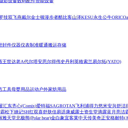
摄影设备
数码配件
智能设备
罗技
双飞燕
戴尔
金士顿
漫步者
酷比客
山泽
KESU
永生
公牛
ORICO
a
密封件
仪器仪表
制准暖通
搬运存储
盾王
世达
老A
代尔塔
安思尔
得伟
史丹利
英格索兰
易尔拓(YATO)
洁工具
母婴用品
运动户外
家纺用品
屋
汇东
齐心(Comix)
爱特福
SAGROTAN
飞利浦
得力
悠米
安兴
舒洁
超霸
松下
姚记
SH
红双喜
舒肤佳
易适康
威露士
资生堂
滴露
蓝月亮
洁
丽雅
天堂
北极熊(Polar bear)
金白象
宜客莱
中天
传美
奇正
安格耐特(Agn