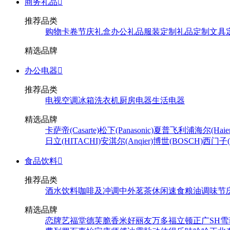
商务礼品

推荐品类
购物卡卷
节庆礼盒
办公礼品
服装定制
礼品定制
文具
精选品牌
办公电器

推荐品类
电视
空调
冰箱
洗衣机
厨房电器
生活电器
精选品牌
卡萨帝(Casarte)
松下(Panasonic)
夏普
飞利浦
海尔(Haier
日立(HITACHI)
安淇尔(Anqier)
博世(BOSCH)
西门子(S
食品饮料

推荐品类
酒水饮料
咖啡及冲调
中外茗茶
休闲速食
粮油调味
节
精选品牌
恋牌
艺福堂
德芙
脆香米
好丽友
万多福
立顿
正广
SH
雪