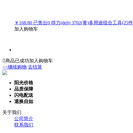
￥168.80
已售出
0
得力(deli) 3702(黄)多用途组合工具(25
加入购物车

商品已成功加入购物车
<<继续购物
去结算
阳光价格
品质保障
闪电配送
退换自如
关于我们
公司简介
联系我们