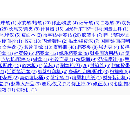
珠笔 (1)
水彩笔/蜡笔 (20)
修正/橡皮 (4)
记号笔 (3)
白板笔 (8)
荧光
28)
长尾夹/票夹 (8)
计算器 (15)
回形针/订书针 (14)
测量工具 (1)
地球仪 (5)
皮面本 (2)
报事贴/标签贴 (20)
胶装本 (7)
聘书/奖状/证书
)
硬面抄 (1)
书立 (18)
丙烯颜料 (2)
黏土/橡皮泥 (7)
国画/油画/颜料 
)
文件盘 (7)
名片册/盒 (18)
资料册 (48)
档案夹 (8)
强力夹 (4)
长押夹
 (1)
档案袋 (6)
档案盒 (12)
纸质档案盒 (9)
财务周边用品 (2)
复
点钞机/配件 (3)
键盘 (1)
外设产品 (1)
垃圾桶 (9)
湿/温度计 (8)
手
配件 (15)
软木板 (1)
笔芯 (7)
削笔机/刀 (26)
封箱器 (6)
封箱胶带 (
1)
活页笔记本 (7)
标签打印机 (4)
条码打印机/配件 (3)
扫描枪 (6)
/花瓶 (2)
桌边垃圾桶 (3)
签字笔 (1)
喷墨相片纸 (1)
财务装订机 (7
 (2)
赵导入产品 (9)
卷尺/仪尺 (22)
修正带 (6)
修正液 (3)
钥匙扣/
 (11)
切纸机 (1)