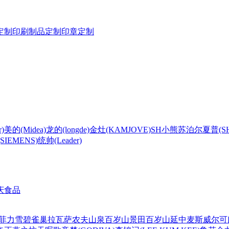
定制
印刷制品定制
印章定制
)
美的(Midea)
龙的(longde)
金灶(KAMJOVE)
SH
小熊
苏泊尔
夏普(S
IEMENS)
统帅(Leader)
庆食品
菲力
雪碧
雀巢
拉瓦萨
农夫山泉
百岁山
景田百岁山
延中
麦斯威尔
可