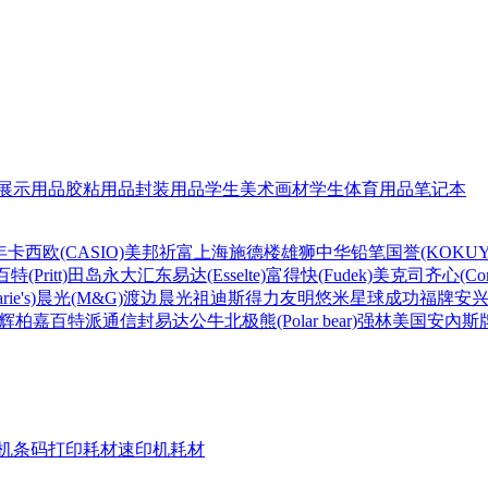
展示用品
胶粘用品
封装用品
学生美术画材
学生体育用品
笔记本
年
卡西欧(CASIO)
美邦祈富
上海
施德楼
雄狮
中华铅笔
国誉(KOKUY
百特(Pritt)
田岛
永大
汇东
易达(Esselte)
富得快(Fudek)
美克司
齐心(Com
ie's)
晨光(M&G)
渡边
晨光
祖迪斯
得力
友明
悠米
星球
成功
福牌
安
辉柏嘉
百特
派通
信封
易达
公牛
北极熊(Polar bear)
强林
美国安內斯
机条码打印耗材
速印机耗材