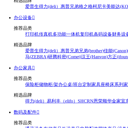
精选品牌
爱普生
得力(deli）
惠普
兄弟
格之格
柯尼卡美能达(KONI
办公设备

推荐品类
打印机
传真机
多功能一体机
复印机
条码设备
财务设
精选品牌
爱普生
得力(deli）
惠普
兄弟
兄弟(brother)
佳能(Canon)
马(ZEBRA)
研腾
科密(Comet)
汉王(Hanvon)
方正(ifoun
办公家具

推荐品类
保险柜
储物柜/架
办公桌/班台
定制家具
座椅
床系列
家
精选品牌
得力(deli）
易利丰（elifo）
SH
CRN
恩荣
顺华
金家宜
数码及配件

推荐品类