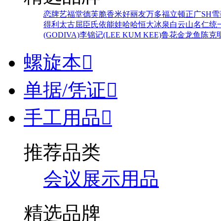
恋牌
艺福堂
德芙
脆香米
好丽友
万多福
立顿
正广
SH
雪
得利
太古
屈臣氏
依能
娃哈哈
恒大冰泉
白云山
名仁
统
(GODIVA)
李锦记(LEE KUM KEE)
鲁花
金龙鱼
陈克
螺旋本

单据/凭证

手工用品

推荐品类
会议展示用品
精选品牌