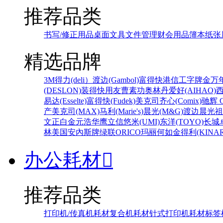
推荐品类
书写/修正用品
桌面文具
文件管理
财会用品
簿本纸张
精选品牌
3M
得力(deli）
渡边(Gambol)
富得快
港信
工字牌
金万
(DESLON)
装得快
用友
曹素功
奥林丹
爱好(AIHAO)
易达(Esselte)
富得快(Fudek)
美克司
齐心(Comix)
驰辉 C
产
美克司(MAX)
马利(Marie's)
晨光(M&G)
渡边
晨光
祖
文正
白金
元浩
华鹰
立信
悠米(UMI)
东洋(TOYO)
长城
林
美国安內斯牌
绿联
ORICO
玛丽
何如
金得利(KINAR
办公耗材

推荐品类
打印机/传真机耗材
复合机耗材
针式打印机耗材
标签