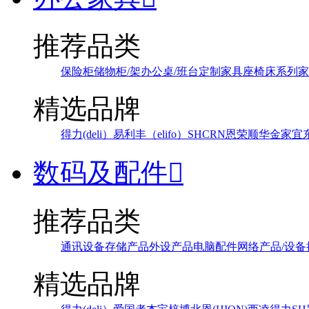
推荐品类
保险柜
储物柜/架
办公桌/班台
定制家具
座椅
床系列
家
精选品牌
得力(deli）
易利丰（elifo）
SH
CRN
恩荣
顺华
金家宜
数码及配件

推荐品类
通讯设备
存储产品
外设产品
电脑配件
网络产品/设备
精选品牌