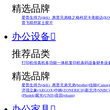
精选品牌
爱普生
得力(deli）
惠普
兄弟
格之格
柯尼卡美能达(KONI
普飞
联想
富士胶片
办公设备

推荐品类
打印机
传真机
多功能一体机
复印机
条码设备
财务设
精选品牌
爱普生
得力(deli）
惠普
兄弟
兄弟(brother)
佳能(Canon)
济强
立象(ARGOX)
中崎(ZONERICH)
新北洋(SNBC)
(Plustek)
紫光(UNIS)
良田(eloam)
办公家具
