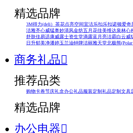
精选品牌
3M
得力(deli）
茶花
点亮空间
宜洁
乐扣乐扣
诺顿
爱奇
洁雅
齐心
威猛
奥妙
清风
金纺
五月花
佳美
维达
泉林
心
舒肤佳
易适康
威露士
资生堂
滴露
蓝月亮
洁霸
白云
威
日升
郁美净
潘婷
玉兰油
钟牌
洁丽雅
天堂
北极熊(Polar 
商务礼品

推荐品类
购物卡卷
节庆礼盒
办公礼品
服装定制
礼品定制
文具
精选品牌
办公电器
