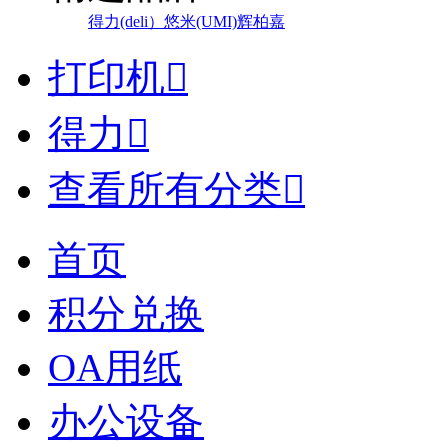
得力(deli）
悠米(UMI)
辉柏嘉
打印机

得力

查看所有分类

首页
积分兑换
OA用纸
办公设备