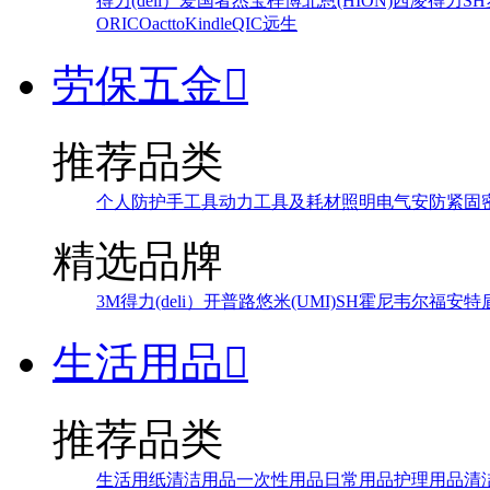
得力(deli）
爱国者
杰宝
梓博
北恩(HION)
西凌
得力
SH
ORICO
actto
Kindle
QIC
远生
劳保五金

推荐品类
个人防护
手工具
动力工具及耗材
照明
电气
安防
紧固
精选品牌
3M
得力(deli）
开普路
悠米(UMI)
SH
霍尼韦尔
福安特
生活用品

推荐品类
生活用纸
清洁用品
一次性用品
日常用品
护理用品
清