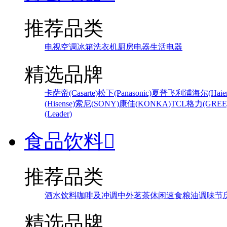
推荐品类
电视
空调
冰箱
洗衣机
厨房电器
生活电器
精选品牌
卡萨帝(Casarte)
松下(Panasonic)
夏普
飞利浦
海尔(Haier
(Hisense)
索尼(SONY)
康佳(KONKA)
TCL
格力(GREE
(Leader)
食品饮料

推荐品类
酒水饮料
咖啡及冲调
中外茗茶
休闲速食
粮油调味
节
精选品牌