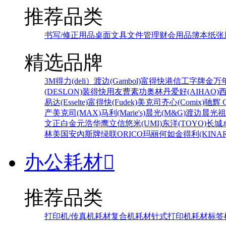
推荐品类
书写/修正用品
桌面文具
文件管理
财会用品
簿本纸张
精选品牌
3M
得力(deli）
渡边(Gambol)
富得快
港信
工字牌
金万
(DESLON)
装得快
用友
曹素功
奥林丹
爱好(AIHAO)
易达(Esselte)
富得快(Fudek)
美克司
齐心(Comix)
驰辉 C
产
美克司(MAX)
马利(Marie's)
晨光(M&G)
渡边
晨光
祖
文正
白金
元浩
华鹰
立信
悠米(UMI)
东洋(TOYO)
长城
林
美国安內斯牌
绿联
ORICO
玛丽
何如
金得利(KINAR
办公耗材

推荐品类
打印机/传真机耗材
复合机耗材
针式打印机耗材
标签