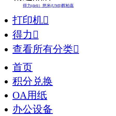
得力(deli）
悠米(UMI)
辉柏嘉
打印机

得力

查看所有分类

首页
积分兑换
OA用纸
办公设备