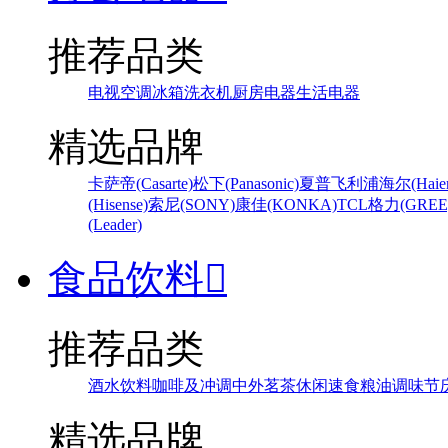
推荐品类
电视
空调
冰箱
洗衣机
厨房电器
生活电器
精选品牌
卡萨帝(Casarte)
松下(Panasonic)
夏普
飞利浦
海尔(Haier
(Hisense)
索尼(SONY)
康佳(KONKA)
TCL
格力(GREE
(Leader)
食品饮料

推荐品类
酒水饮料
咖啡及冲调
中外茗茶
休闲速食
粮油调味
节
精选品牌