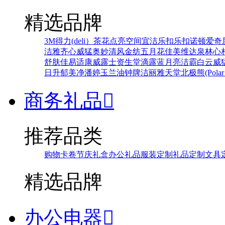
精选品牌
3M
得力(deli）
茶花
点亮空间
宜洁
乐扣乐扣
诺顿
爱奇
洁雅
齐心
威猛
奥妙
清风
金纺
五月花
佳美
维达
泉林
心
舒肤佳
易适康
威露士
资生堂
滴露
蓝月亮
洁霸
白云
威
日升
郁美净
潘婷
玉兰油
钟牌
洁丽雅
天堂
北极熊(Polar 
商务礼品

推荐品类
购物卡卷
节庆礼盒
办公礼品
服装定制
礼品定制
文具
精选品牌
办公电器
