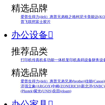
精选品牌
爱普生
得力(deli）
惠普
兄弟
格之格
柯尼卡美能达(KONI
普飞
联想
富士胶片
办公设备

推荐品类
打印机
传真机
多功能一体机
复印机
条码设备
财务设
精选品牌
爱普生
得力(deli）
惠普
兄弟
兄弟(brother)
佳能(Canon)
济强
立象(ARGOX)
中崎(ZONERICH)
新北洋(SNBC)
(Plustek)
紫光(UNIS)
良田(eloam)
办公家具
