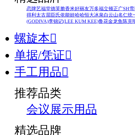
恋牌
艺福堂
德芙
脆香米
好丽友
万多福
立顿
正广
SH
雪
得利
太古
屈臣氏
依能
娃哈哈
恒大冰泉
白云山
名仁
统
(GODIVA)
李锦记(LEE KUM KEE)
鲁花
金龙鱼
陈克
螺旋本

单据/凭证

手工用品

推荐品类
会议展示用品
精选品牌