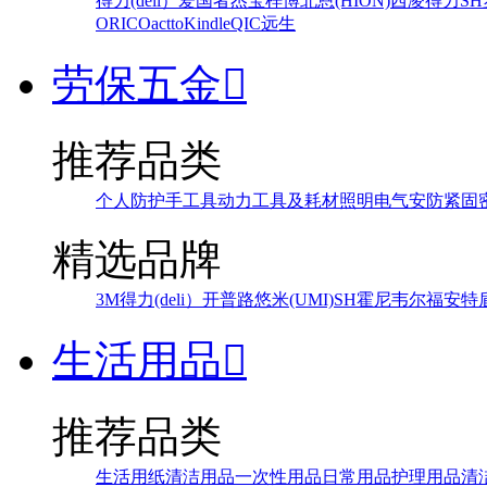
得力(deli）
爱国者
杰宝
梓博
北恩(HION)
西凌
得力
SH
ORICO
actto
Kindle
QIC
远生
劳保五金

推荐品类
个人防护
手工具
动力工具及耗材
照明
电气
安防
紧固
精选品牌
3M
得力(deli）
开普路
悠米(UMI)
SH
霍尼韦尔
福安特
生活用品

推荐品类
生活用纸
清洁用品
一次性用品
日常用品
护理用品
清