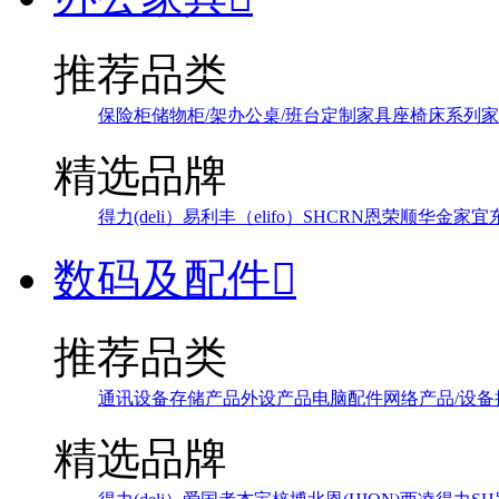
推荐品类
保险柜
储物柜/架
办公桌/班台
定制家具
座椅
床系列
家
精选品牌
得力(deli）
易利丰（elifo）
SH
CRN
恩荣
顺华
金家宜
数码及配件

推荐品类
通讯设备
存储产品
外设产品
电脑配件
网络产品/设备
精选品牌