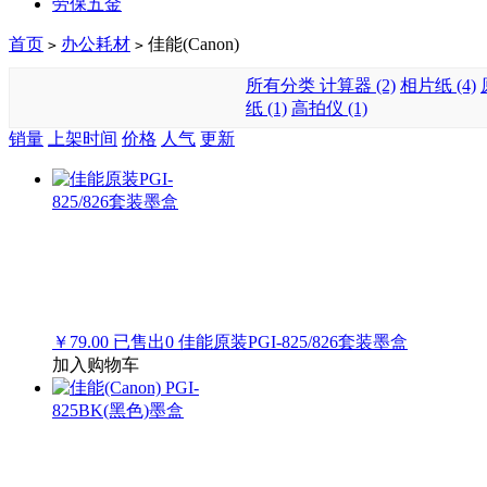
劳保五金
首页
办公耗材
佳能(Canon)
>
>
所有分类
计算器 (2)
相片纸 (4)
纸 (1)
高拍仪 (1)
销量
上架时间
价格
人气
更新
￥79.00
已售出
0
佳能原装PGI-825/826套装墨盒
加入购物车