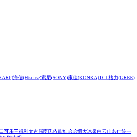
HARP)
海信(Hisense)
索尼(SONY)
康佳(KONKA)
TCL
格力(GREE)
口可乐
三得利
太古
屈臣氏
依能
娃哈哈
恒大冰泉
白云山
名仁
统一