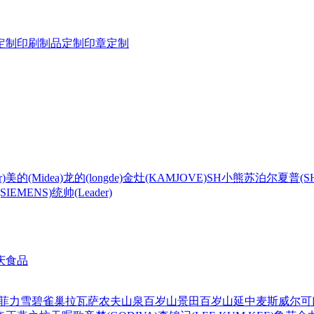
定制
印刷制品定制
印章定制
)
美的(Midea)
龙的(longde)
金灶(KAMJOVE)
SH
小熊
苏泊尔
夏普(S
IEMENS)
统帅(Leader)
庆食品
菲力
雪碧
雀巢
拉瓦萨
农夫山泉
百岁山
景田百岁山
延中
麦斯威尔
可