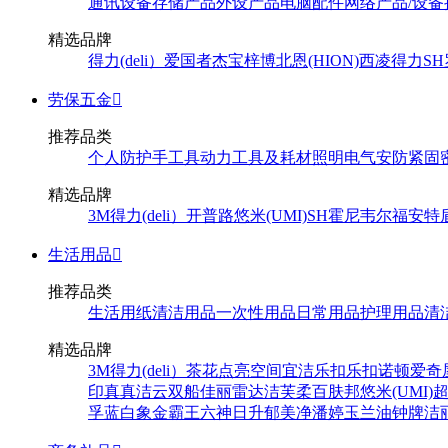
通讯设备
存储产品
外设产品
电脑配件
网络产品/设备
精选品牌
得力(deli）
爱国者
杰宝
梓博
北恩(HION)
西凌
得力
SH
劳保五金

推荐品类
个人防护
手工具
动力工具及耗材
照明
电气
安防
紧固
精选品牌
3M
得力(deli）
开普路
悠米(UMI)
SH
霍尼韦尔
福安特
生活用品

推荐品类
生活用纸
清洁用品
一次性用品
日常用品
护理用品
清
精选品牌
3M
得力(deli）
茶花
点亮空间
宜洁
乐扣乐扣
诺顿
爱奇
印
真真
洁云
双船
佳丽
雷达
洁芙柔
百肤邦
悠米(UMI)
孚
蓝白象
金霸王
六神
日升
郁美净
潘婷
玉兰油
钟牌
洁