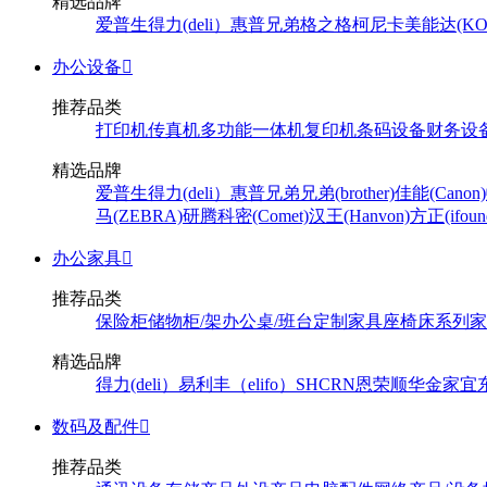
精选品牌
爱普生
得力(deli）
惠普
兄弟
格之格
柯尼卡美能达(KONI
办公设备

推荐品类
打印机
传真机
多功能一体机
复印机
条码设备
财务设
精选品牌
爱普生
得力(deli）
惠普
兄弟
兄弟(brother)
佳能(Canon)
马(ZEBRA)
研腾
科密(Comet)
汉王(Hanvon)
方正(ifoun
办公家具

推荐品类
保险柜
储物柜/架
办公桌/班台
定制家具
座椅
床系列
家
精选品牌
得力(deli）
易利丰（elifo）
SH
CRN
恩荣
顺华
金家宜
数码及配件

推荐品类