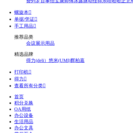
费列罗
百事
怡宝
康师傅
冰露
脉动
佳得乐
哇哈哈
正北
螺旋本

单据/凭证

手工用品

推荐品类
会议展示用品
精选品牌
得力(deli）
悠米(UMI)
辉柏嘉
打印机

得力

查看所有分类

首页
积分兑换
OA用纸
办公设备
生活用品
办公文具