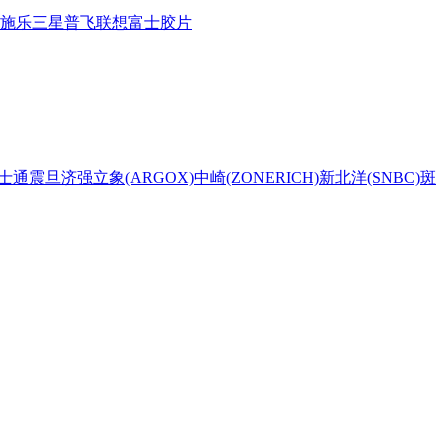
施乐
三星
普飞
联想
富士胶片
士通
震旦
济强
立象(ARGOX)
中崎(ZONERICH)
新北洋(SNBC)
斑