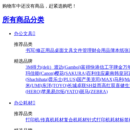
购物车中还没有商品，赶紧选购吧！
所有商品分类
办公文具

推荐品类
书写/修正用品
桌面文具
文件管理
财会用品
簿本纸张
精选品牌
3M
得力(deli）
渡边(Gambol)
富得快
港信
工字牌
金万
玛
佳能(Canon)
樱花(SAKURA)
百利佳
应豪
南韩皇冠
(Shachihata)
普乐士(PLUS)
国产
美克司(MAX)
马利(Mar
米(UMI)
东洋(TOYO)
长城
卓联
SH
益而高
红双喜
健生
(HERO)
苹果
易尔拓(YATO)
斑马(ZEBRA)
办公耗材

推荐品类
打印机/传真机耗材
复合机耗材
针式打印机耗材
标签