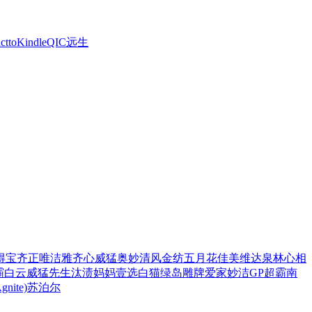
ctto
Kindle
QIC
远生
得宝
齐正
唯洁雅
齐心
威猛
奥妙
清风
金纺
五月花
佳美
维达
泉林
心相
霸
白云
威猛先生
汰渍
妈妈壹选
白猫
绿岛
雕牌
爱家
妙洁
GP超霸
南
ite)
苏泊尔