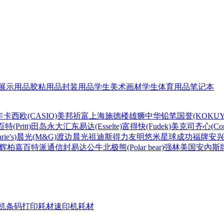
展示用品
胶粘用品
封装用品
学生美术画材
学生体育用品
笔记本
年
卡西欧(CASIO)
美邦祈富
上海
施德楼
雄狮
中华铅笔
国誉(KOKUY
百特(Pritt)
田岛
永大
汇东
易达(Esselte)
富得快(Fudek)
美克司
齐心(Com
ie's)
晨光(M&G)
渡边
晨光
祖迪斯
得力
友明
悠米
星球
成功
福牌
安
辉柏嘉
百特
派通
信封
易达
公牛
北极熊(Polar bear)
强林
美国安內斯
机条码打印耗材
速印机耗材