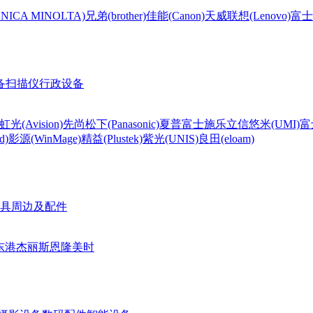
CA MINOLTA)
兄弟(brother)
佳能(Canon)
天威
联想(Lenovo)
富士
备
扫描仪
行政设备
虹光(Avision)
先尚
松下(Panasonic)
夏普
富士施乐
立信
悠米(UMI)
富
d)
影源(WinMage)
精益(Plustek)
紫光(UNIS)
良田(eloam)
具周边及配件
东港
杰丽斯
恩隆
美时