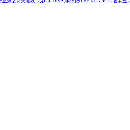
奇正
燕之坊
天喔
歌帝梵(GODIVA)
李锦记(LEE KUM KEE)
鲁花
金