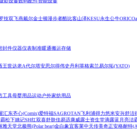
摄影设备
数码配件
智能设备
罗技
双飞燕
戴尔
金士顿
漫步者
酷比客
山泽
KESU
永生
公牛
ORICO
a
密封件
仪器仪表
制准暖通
搬运存储
盾王
世达
老A
代尔塔
安思尔
得伟
史丹利
英格索兰
易尔拓(YATO)
洁工具
母婴用品
运动户外
家纺用品
屋
汇东
齐心(Comix)
爱特福
SAGROTAN
飞利浦
得力
悠米
安兴
舒洁
超霸
松下
姚记
SH
红双喜
舒肤佳
易适康
威露士
资生堂
滴露
蓝月亮
洁
丽雅
天堂
北极熊(Polar bear)
金白象
宜客莱
中天
传美
奇正
安格耐特(Agn