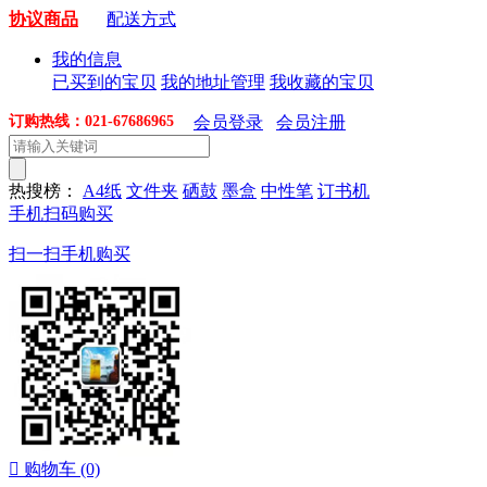
协议商品
配送方式
我的信息
已买到的宝贝
我的地址管理
我收藏的宝贝
订购热线：021-67686965
会员登录
会员注册
热搜榜：
A4纸
文件夹
硒鼓
墨盒
中性笔
订书机
手机扫码购买
扫一扫手机购买

购物车
(0)