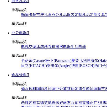
商务礼品

推荐品类
购物卡卷
节庆礼盒
办公礼品
服装定制
礼品定制
文具
精选品牌
办公电器

推荐品类
电视
空调
冰箱
洗衣机
厨房电器
生活电器
精选品牌
卡萨帝(Casarte)
松下(Panasonic)
夏普
飞利浦
海尔(Haier
日立(HITACHI)
安淇尔(Anqier)
博世(BOSCH)
西门子(S
食品饮料

推荐品类
酒水饮料
咖啡及冲调
中外茗茶
休闲速食
粮油调味
节
精选品牌
恋牌
艺福堂
德芙
脆香米
好丽友
万多福
立顿
正广
SH
雪