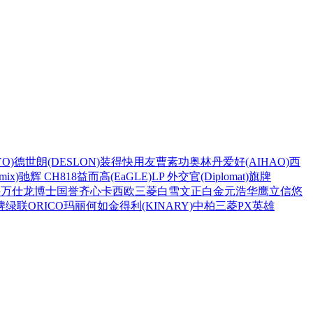
O)
德世朗(DESLON)
装得快
用友
曹素功
奥林丹
爱好(AIHAO)
西
ix)
驰辉 CH818
益而高(EaGLE)
LP 外交官(Diplomat)
旗牌
兴
万仕龙
博士
国誉
齐心
卡西欧
三菱
白雪
文正
白金
元浩
华鹰
立信
悠
牌
绿联
ORICO
玛丽
何如
金得利(KINARY)
中柏
三菱PX
英雄