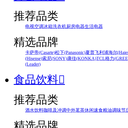
推荐品类
电视
空调
冰箱
洗衣机
厨房电器
生活电器
精选品牌
卡萨帝(Casarte)
松下(Panasonic)
夏普
飞利浦
海尔(Haier
(Hisense)
索尼(SONY)
康佳(KONKA)
TCL
格力(GREE
(Leader)
食品饮料

推荐品类
酒水饮料
咖啡及冲调
中外茗茶
休闲速食
粮油调味
节
精选品牌