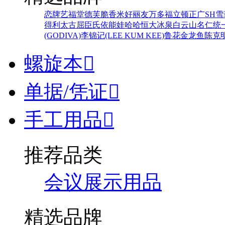
恋牌
艺福堂
德芙
脆香米
好丽友
万多福
立顿
正广
SH
雪
得利
太古
屈臣氏
依能
娃哈哈
恒大冰泉
白云山
名仁
统
(GODIVA)
李锦记(LEE KUM KEE)
鲁花
金龙鱼
陈克
螺旋本

单据/凭证

手工用品

推荐品类
会议展示用品
精选品牌