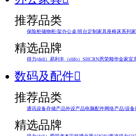
推荐品类
保险柜
储物柜/架
办公桌/班台
定制家具
座椅
床系列
家
精选品牌
得力(deli）
易利丰（elifo）
SH
CRN
恩荣
顺华
金家宜
数码及配件

推荐品类
通讯设备
存储产品
外设产品
电脑配件
网络产品/设备
精选品牌