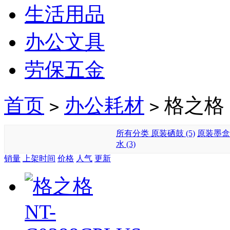
生活用品
办公文具
劳保五金
首页
办公耗材
格之格
>
>
所有分类
原装硒鼓 (5)
原装墨盒 
水 (3)
销量
上架时间
价格
人气
更新