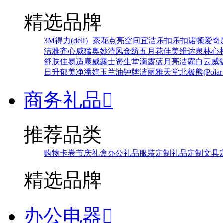
精选品牌
3M
得力(deli）
茶花
点亮空间
宜洁
乐扣乐扣
诺顿
爱奇
洁雅
齐心
威猛
奥妙
清风
金纺
五月花
佳美
维达
泉林
心
舒肤佳
易适康
威露士
资生堂
滴露
蓝月亮
洁霸
白云
威
日升
郁美净
潘婷
玉兰油
钟牌
洁丽雅
天堂
北极熊(Polar 
商务礼品

推荐品类
购物卡卷
节庆礼盒
办公礼品
服装定制
礼品定制
文具
精选品牌
办公电器
