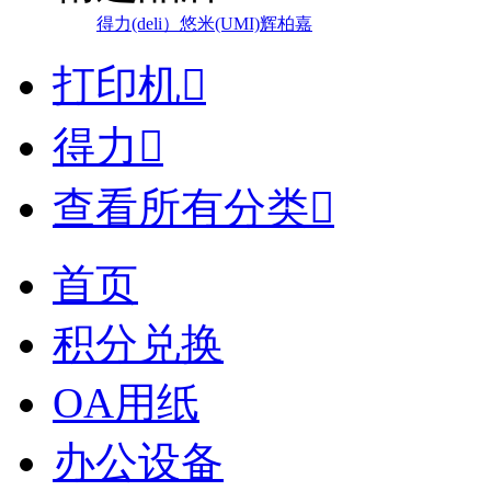
得力(deli）
悠米(UMI)
辉柏嘉
打印机

得力

查看所有分类

首页
积分兑换
OA用纸
办公设备