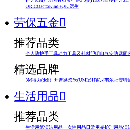
得力(deli）
爱国者
杰宝
梓博
北恩(HION)
西凌
得力
SH
ORICO
actto
Kindle
QIC
远生
劳保五金

推荐品类
个人防护
手工具
动力工具及耗材
照明
电气
安防
紧固
精选品牌
3M
得力(deli）
开普路
悠米(UMI)
SH
霍尼韦尔
福安特
生活用品

推荐品类
生活用纸
清洁用品
一次性用品
日常用品
护理用品
清