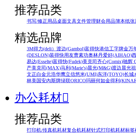
推荐品类
书写/修正用品
桌面文具
文件管理
财会用品
簿本纸张
精选品牌
3M
得力(deli）
渡边(Gambol)
富得快
港信
工字牌
金万
(DESLON)
装得快
用友
曹素功
奥林丹
爱好(AIHAO)
易达(Esselte)
富得快(Fudek)
美克司
齐心(Comix)
驰辉 C
产
美克司(MAX)
马利(Marie's)
晨光(M&G)
渡边
晨光
祖
文正
白金
元浩
华鹰
立信
悠米(UMI)
东洋(TOYO)
长城
林
美国安內斯牌
绿联
ORICO
玛丽
何如
金得利(KINAR
办公耗材

推荐品类
打印机/传真机耗材
复合机耗材
针式打印机耗材
标签