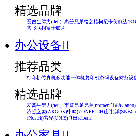
精选品牌
爱普生
得力(deli）
惠普
兄弟
格之格
柯尼卡美能达(KONI
普飞
联想
富士胶片
办公设备

推荐品类
打印机
传真机
多功能一体机
复印机
条码设备
财务设
精选品牌
爱普生
得力(deli）
惠普
兄弟
兄弟(brother)
佳能(Canon)
济强
立象(ARGOX)
中崎(ZONERICH)
新北洋(SNBC)
(Plustek)
紫光(UNIS)
良田(eloam)
办公家具
