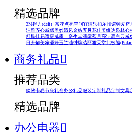
精选品牌
3M
得力(deli）
茶花
点亮空间
宜洁
乐扣乐扣
诺顿
爱奇
洁雅
齐心
威猛
奥妙
清风
金纺
五月花
佳美
维达
泉林
心
舒肤佳
易适康
威露士
资生堂
滴露
蓝月亮
洁霸
白云
威
日升
郁美净
潘婷
玉兰油
钟牌
洁丽雅
天堂
北极熊(Polar 
商务礼品

推荐品类
购物卡卷
节庆礼盒
办公礼品
服装定制
礼品定制
文具
精选品牌
办公电器
