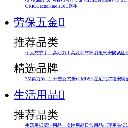
得力(deli）
爱国者
杰宝
梓博
北恩(HION)
西凌
得力
SH
ORICO
actto
Kindle
QIC
远生
劳保五金

推荐品类
个人防护
手工具
动力工具及耗材
照明
电气
安防
紧固
精选品牌
3M
得力(deli）
开普路
悠米(UMI)
SH
霍尼韦尔
福安特
生活用品

推荐品类
生活用纸
清洁用品
一次性用品
日常用品
护理用品
清