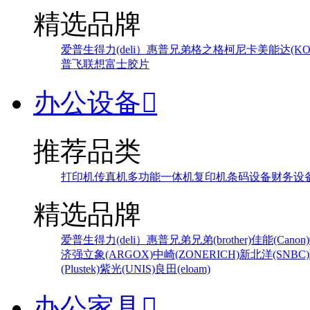
精选品牌
爱普生
得力(deli）
惠普
兄弟
格之格
柯尼卡美能达(KONI
普飞
联想
富士胶片
办公设备

推荐品类
打印机
传真机
多功能一体机
复印机
条码设备
财务设
精选品牌
爱普生
得力(deli）
惠普
兄弟
兄弟(brother)
佳能(Canon)
济强
立象(ARGOX)
中崎(ZONERICH)
新北洋(SNBC)
(Plustek)
紫光(UNIS)
良田(eloam)
办公家具
