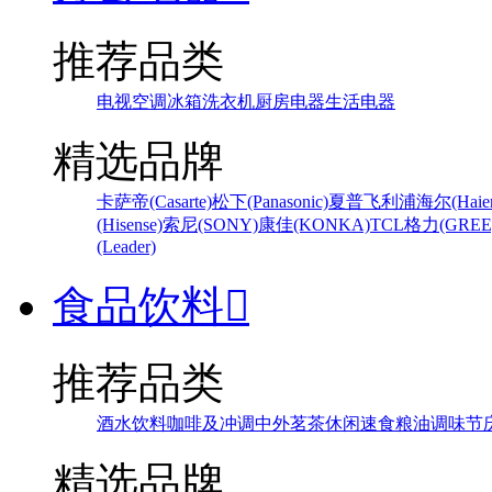
推荐品类
电视
空调
冰箱
洗衣机
厨房电器
生活电器
精选品牌
卡萨帝(Casarte)
松下(Panasonic)
夏普
飞利浦
海尔(Haier
(Hisense)
索尼(SONY)
康佳(KONKA)
TCL
格力(GREE
(Leader)
食品饮料

推荐品类
酒水饮料
咖啡及冲调
中外茗茶
休闲速食
粮油调味
节
精选品牌