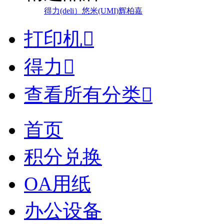
得力(deli）
悠米(UMI)
辉柏嘉
打印机

得力

查看所有分类

首页
积分兑换
OA用纸
办公设备