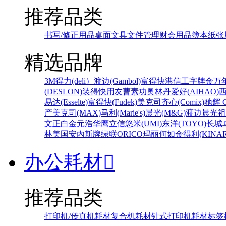
推荐品类
书写/修正用品
桌面文具
文件管理
财会用品
簿本纸张
精选品牌
3M
得力(deli）
渡边(Gambol)
富得快
港信
工字牌
金万
(DESLON)
装得快
用友
曹素功
奥林丹
爱好(AIHAO)
易达(Esselte)
富得快(Fudek)
美克司
齐心(Comix)
驰辉 C
产
美克司(MAX)
马利(Marie's)
晨光(M&G)
渡边
晨光
祖
文正
白金
元浩
华鹰
立信
悠米(UMI)
东洋(TOYO)
长城
林
美国安內斯牌
绿联
ORICO
玛丽
何如
金得利(KINAR
办公耗材

推荐品类
打印机/传真机耗材
复合机耗材
针式打印机耗材
标签