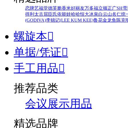
恋牌
艺福堂
德芙
脆香米
好丽友
万多福
立顿
正广
SH
雪
得利
太古
屈臣氏
依能
娃哈哈
恒大冰泉
白云山
名仁
统
(GODIVA)
李锦记(LEE KUM KEE)
鲁花
金龙鱼
陈克
螺旋本

单据/凭证

手工用品

推荐品类
会议展示用品
精选品牌