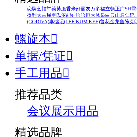
恋牌
艺福堂
德芙
脆香米
好丽友
万多福
立顿
正广
SH
雪
得利
太古
屈臣氏
依能
娃哈哈
恒大冰泉
白云山
名仁
统
(GODIVA)
李锦记(LEE KUM KEE)
鲁花
金龙鱼
陈克
螺旋本

单据/凭证

手工用品

推荐品类
会议展示用品
精选品牌