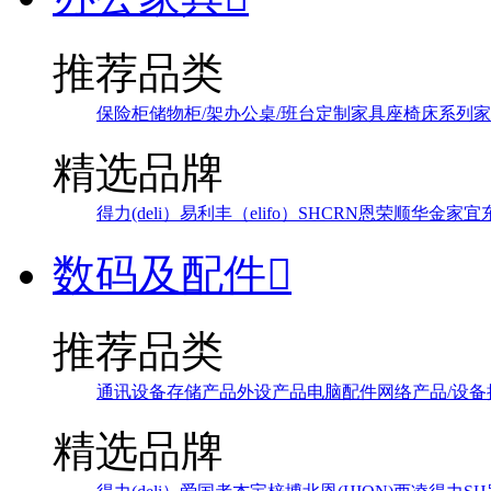
推荐品类
保险柜
储物柜/架
办公桌/班台
定制家具
座椅
床系列
家
精选品牌
得力(deli）
易利丰（elifo）
SH
CRN
恩荣
顺华
金家宜
数码及配件

推荐品类
通讯设备
存储产品
外设产品
电脑配件
网络产品/设备
精选品牌