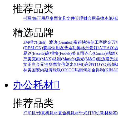
推荐品类
书写/修正用品
桌面文具
文件管理
财会用品
簿本纸张
精选品牌
3M
得力(deli）
渡边(Gambol)
富得快
港信
工字牌
金万
(DESLON)
装得快
用友
曹素功
奥林丹
爱好(AIHAO)
易达(Esselte)
富得快(Fudek)
美克司
齐心(Comix)
驰辉 C
产
美克司(MAX)
马利(Marie's)
晨光(M&G)
渡边
晨光
祖
文正
白金
元浩
华鹰
立信
悠米(UMI)
东洋(TOYO)
长城
林
美国安內斯牌
绿联
ORICO
玛丽
何如
金得利(KINAR
办公耗材

推荐品类
打印机/传真机耗材
复合机耗材
针式打印机耗材
标签