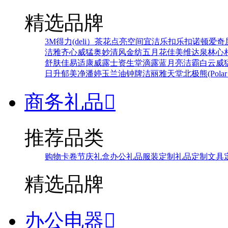
精选品牌
3M
得力(deli）
茶花
点亮空间
宜洁
乐扣乐扣
诺顿
爱奇
洁雅
齐心
威猛
奥妙
清风
金纺
五月花
佳美
维达
泉林
心
舒肤佳
易适康
威露士
资生堂
滴露
蓝月亮
洁霸
白云
威
日升
郁美净
潘婷
玉兰油
钟牌
洁丽雅
天堂
北极熊(Polar 
商务礼品

推荐品类
购物卡卷
节庆礼盒
办公礼品
服装定制
礼品定制
文具
精选品牌
办公电器
