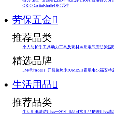
得力(deli）
爱国者
杰宝
梓博
北恩(HION)
西凌
得力
SH
ORICO
actto
Kindle
QIC
远生
劳保五金

推荐品类
个人防护
手工具
动力工具及耗材
照明
电气
安防
紧固
精选品牌
3M
得力(deli）
开普路
悠米(UMI)
SH
霍尼韦尔
福安特
生活用品

推荐品类
生活用纸
清洁用品
一次性用品
日常用品
护理用品
清