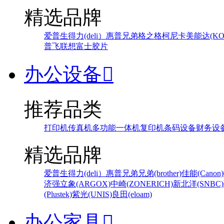
精选品牌
爱普生
得力(deli）
惠普
兄弟
格之格
柯尼卡美能达(KONI
普飞
联想
富士胶片
办公设备

推荐品类
打印机
传真机
多功能一体机
复印机
条码设备
财务设
精选品牌
爱普生
得力(deli）
惠普
兄弟
兄弟(brother)
佳能(Canon)
济强
立象(ARGOX)
中崎(ZONERICH)
新北洋(SNBC)
(Plustek)
紫光(UNIS)
良田(eloam)
办公家具
