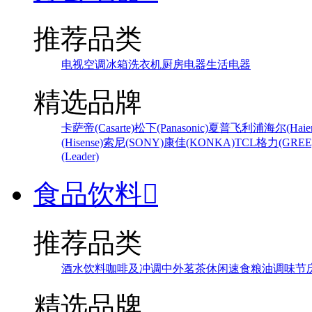
推荐品类
电视
空调
冰箱
洗衣机
厨房电器
生活电器
精选品牌
卡萨帝(Casarte)
松下(Panasonic)
夏普
飞利浦
海尔(Haier
(Hisense)
索尼(SONY)
康佳(KONKA)
TCL
格力(GREE
(Leader)
食品饮料

推荐品类
酒水饮料
咖啡及冲调
中外茗茶
休闲速食
粮油调味
节
精选品牌