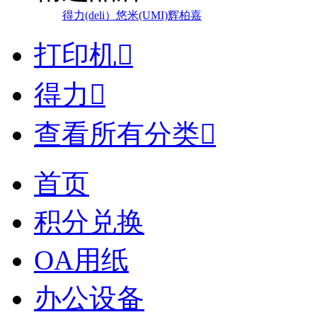
得力(deli）
悠米(UMI)
辉柏嘉
打印机

得力

查看所有分类

首页
积分兑换
OA用纸
办公设备