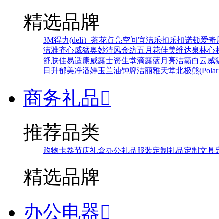
精选品牌
3M
得力(deli）
茶花
点亮空间
宜洁
乐扣乐扣
诺顿
爱奇
洁雅
齐心
威猛
奥妙
清风
金纺
五月花
佳美
维达
泉林
心
舒肤佳
易适康
威露士
资生堂
滴露
蓝月亮
洁霸
白云
威
日升
郁美净
潘婷
玉兰油
钟牌
洁丽雅
天堂
北极熊(Polar 
商务礼品

推荐品类
购物卡卷
节庆礼盒
办公礼品
服装定制
礼品定制
文具
精选品牌
办公电器
