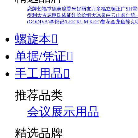
恋牌
艺福堂
德芙
脆香米
好丽友
万多福
立顿
正广
SH
雪
得利
太古
屈臣氏
依能
娃哈哈
恒大冰泉
白云山
名仁
统
(GODIVA)
李锦记(LEE KUM KEE)
鲁花
金龙鱼
陈克
螺旋本

单据/凭证

手工用品

推荐品类
会议展示用品
精选品牌