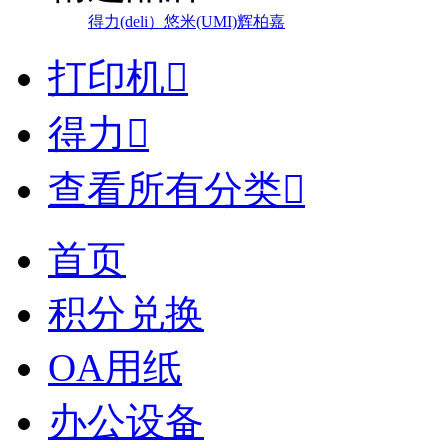
得力(deli）
悠米(UMI)
辉柏嘉
打印机

得力

查看所有分类

首页
积分兑换
OA用纸
办公设备