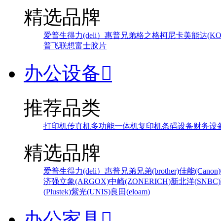
精选品牌
爱普生
得力(deli）
惠普
兄弟
格之格
柯尼卡美能达(KONI
普飞
联想
富士胶片
办公设备

推荐品类
打印机
传真机
多功能一体机
复印机
条码设备
财务设
精选品牌
爱普生
得力(deli）
惠普
兄弟
兄弟(brother)
佳能(Canon)
济强
立象(ARGOX)
中崎(ZONERICH)
新北洋(SNBC)
(Plustek)
紫光(UNIS)
良田(eloam)
办公家具
