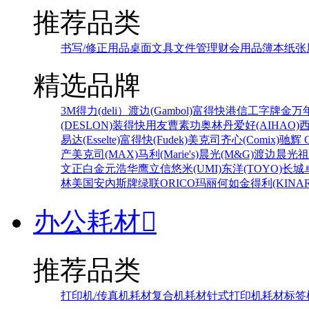
推荐品类
书写/修正用品
桌面文具
文件管理
财会用品
簿本纸张
精选品牌
3M
得力(deli）
渡边(Gambol)
富得快
港信
工字牌
金万
(DESLON)
装得快
用友
曹素功
奥林丹
爱好(AIHAO)
易达(Esselte)
富得快(Fudek)
美克司
齐心(Comix)
驰辉 C
产
美克司(MAX)
马利(Marie's)
晨光(M&G)
渡边
晨光
祖
文正
白金
元浩
华鹰
立信
悠米(UMI)
东洋(TOYO)
长城
林
美国安內斯牌
绿联
ORICO
玛丽
何如
金得利(KINAR
办公耗材

推荐品类
打印机/传真机耗材
复合机耗材
针式打印机耗材
标签