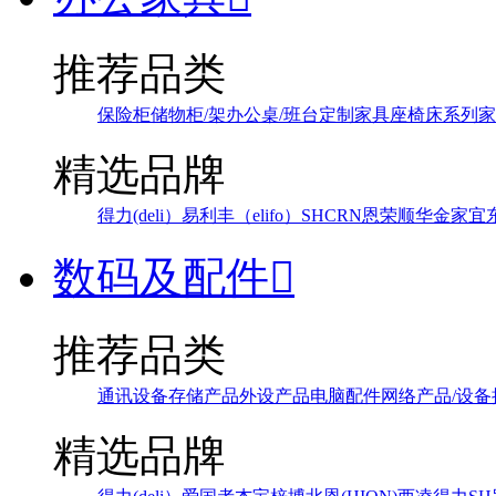
推荐品类
保险柜
储物柜/架
办公桌/班台
定制家具
座椅
床系列
家
精选品牌
得力(deli）
易利丰（elifo）
SH
CRN
恩荣
顺华
金家宜
数码及配件

推荐品类
通讯设备
存储产品
外设产品
电脑配件
网络产品/设备
精选品牌