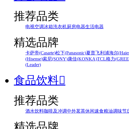
推荐品类
电视
空调
冰箱
洗衣机
厨房电器
生活电器
精选品牌
卡萨帝(Casarte)
松下(Panasonic)
夏普
飞利浦
海尔(Haier
(Hisense)
索尼(SONY)
康佳(KONKA)
TCL
格力(GREE
(Leader)
食品饮料

推荐品类
酒水饮料
咖啡及冲调
中外茗茶
休闲速食
粮油调味
节
精选品牌