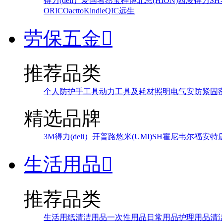
得力(deli）
爱国者
杰宝
梓博
北恩(HION)
西凌
得力
SH
ORICO
actto
Kindle
QIC
远生
劳保五金

推荐品类
个人防护
手工具
动力工具及耗材
照明
电气
安防
紧固
精选品牌
3M
得力(deli）
开普路
悠米(UMI)
SH
霍尼韦尔
福安特
生活用品

推荐品类
生活用纸
清洁用品
一次性用品
日常用品
护理用品
清